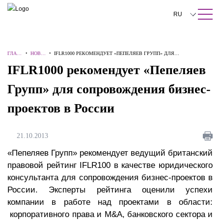
ПОИСК ПО САЙТУ
Закрыть
RU
English
ГЛАВ
•
НОВО
•
IFLR1000 РЕКОМЕНДУЕТ «ПЕПЕЛЯЕВ ГРУПП» ДЛЯ
中文
НАЯ
СТИ
СОПРОВОЖДЕНИЯ БИЗНЕС-ПРОЕКТОВ В РОССИИ
IFLR1000 рекомендует «Пепеляев
한국어
Групп» для сопровождения бизнес-
Deutsch
проектов в России
Italiano
Español
21.10.2013
Français
«Пепеляев Групп» рекомендует ведущий британский
правовой рейтинг IFLR100 в качестве юридического
日本語
консультанта для сопровождения бизнес-проектов в
России. Эксперты рейтинга оценили успехи
Português
компании в работе над проектами в области:
Türkçe
корпоративного права и M&A, банковского сектора и