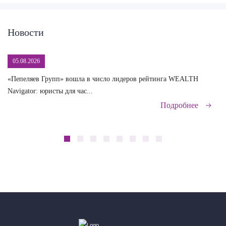
Новости
05.08.2026
«Пепеляев Групп» вошла в число лидеров рейтинга WEALTH
На
Navigator: юристы для час...
сд
Подробнее