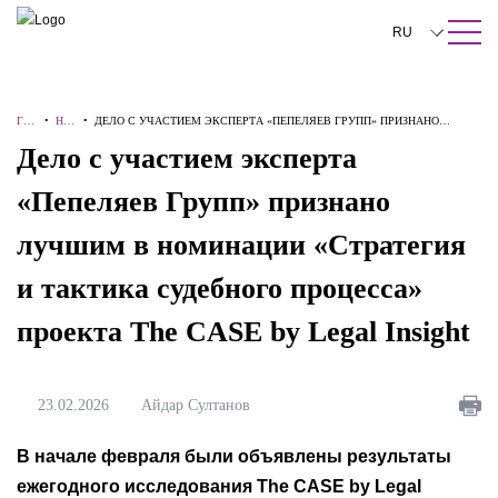
ПОИСК ПО САЙТУ
Закрыть
RU
English
ГЛ
•
НО
•
ДЕЛО С УЧАСТИЕМ ЭКСПЕРТА «ПЕПЕЛЯЕВ ГРУПП» ПРИЗНАНО
中文
АВ
ВО
ЛУЧШИМ В НОМИНАЦИИ «СТРАТЕГИЯ И ТАКТИКА СУДЕБНОГО
Дело с участием эксперта
НА
СТ
ПРОЦЕССА» ПРОЕКТА THE CASE BY LEGAL INSIGHT
Я
И
한국어
«Пепеляев Групп» признано
Deutsch
лучшим в номинации «Стратегия
Italiano
и тактика судебного процесса»
Español
проекта The CASE by Legal Insight
Français
日本語
23.02.2026
Айдар Султанов
Português
В начале февраля были объявлены результаты
Türkçe
ежегодного исследования The CASE by Legal