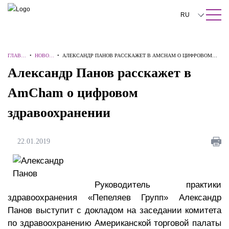
ПОИСК ПО САЙТУ
Закрыть
RU
English
ГЛАВН
•
НОВОС
•
АЛЕКСАНДР ПАНОВ РАССКАЖЕТ В AMCHAM О ЦИФРОВОМ
中文
АЯ
ТИ
ЗДРАВООХРАНЕНИИ
Александр Панов расскажет в
한국어
AmCham о цифровом
Deutsch
здравоохранении
Italiano
Español
22.01.2019
Français
日本語
Руководитель практики
здравоохранения «Пепеляев Групп» Александр
Português
Панов выступит с докладом на заседании комитета
Türkçe
по здравоохранению Американской торговой палаты