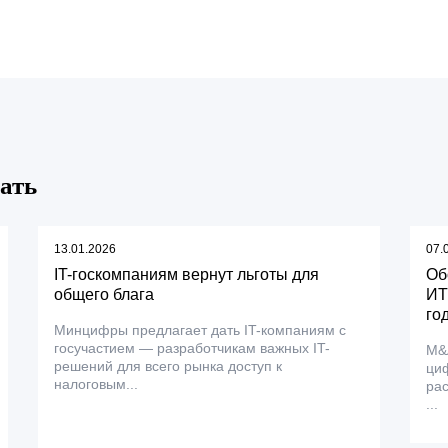
ать
13.01.2026
07.
IT-госкомпаниям вернут льготы для
Об
общего блага
ИТ
го
Минцифры предлагает дать IT-компаниям с
госучастием — разработчикам важных IT-
М&А
решений для всего рынка доступ к
ци
налоговым...
рас
...