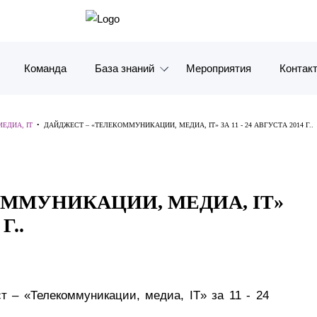
Команда
База знаний
Мероприятия
Контак
Обзоры
Москв
ЕДИА, IT
•
ДАЙДЖЕСТ – «ТЕЛЕКОММУНИКАЦИИ, МЕДИА, IT» ЗА 11 - 24 АВГУСТА 2014 Г..
Алерты
Санкт-
Статьи и комментарии
Красно
ОММУНИКАЦИИ, МЕДИА, IT»
Видео
Влади
Г..
Книги
Татарс
Журналы
ОАЭ
– «Телекоммуникации, медиа, IT» за 11 - 24
Антикризисный инфопортал
Корея