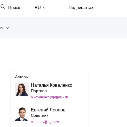
Поиск
RU
Подписаться
Закрыть
English
ты
中文
한국어
а
Deutsch
Петербург
Italiano
ярск
Español
Авторы
восток
Наталья Коваленко
Français
Партнер
тан
日本語
n.kovalenko@pgplaw.ru
Português
Евгений Леонов
Советник
Türkçe
e.leonov@pgplaw.ru