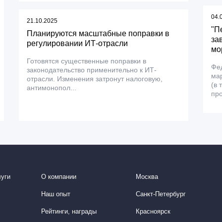
04.
21.10.2025
"П
Планируются масштабные поправки в
за
регулировании ИТ-отрасли
мо
Готовятся существенные поправки в
Фед
законодательство применительно к ИТ-
мар
отрасли. Изменения затронут налоговую,
(в 
антимонопол...
про
уги
О компании
Москва
Наш опыт
Санкт-Петербург
Рейтинги, награды
Красноярск