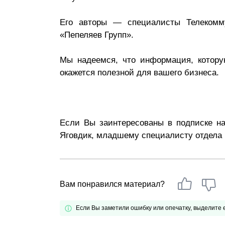
Почему «Пепеляев Групп»?
Его авторы — специалисты Телекомм
«Пепеляев Групп».
Обращение Управляющего
Партнера
Мы надеемся, что информация, котору
Социальная
окажется полезной для вашего бизнеса.
ответственность
Если Вы заинтересованы в подписке на
Яговдик, младшему специалисту отдела м
Вам понравился материал?
Если Вы заметили ошибку или опечатку, выделите