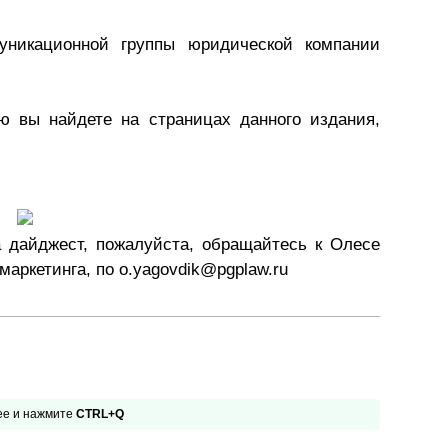
Презентации экспертов
Китай
уникационной группы юридической компании
Брошюры
ю вы найдете на страницах данного издания,
 дайджест, пожалуйста, обращайтесь к Олесе
аркетинга, по o.yagovdik@pgplaw.ru
 ее и нажмите
CTRL+Q