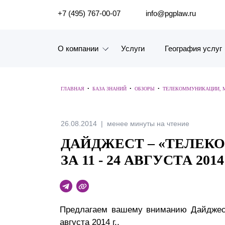
ПОИСК ПО САЙТУ
+7 (495) 767-00-07
info@pgplaw.ru
О компании
Услуги
География услуг
Знакомство с компанией
ГЛАВНАЯ
•
БАЗА ЗНАНИЙ
•
ОБЗОРЫ
•
ТЕЛЕКОММУНИКАЦИИ, М
География услуг
Наш опыт
26.08.2014
менее минуты на чтение
ДАЙДЖЕСТ – «ТЕЛЕК
Рейтинги, Награды, Цифры
ЗА 11 - 24 АВГУСТА 2014 
Новости
Карьера
Предлагаем вашему вниманию Дайджест 
История компании
августа 2014 г..