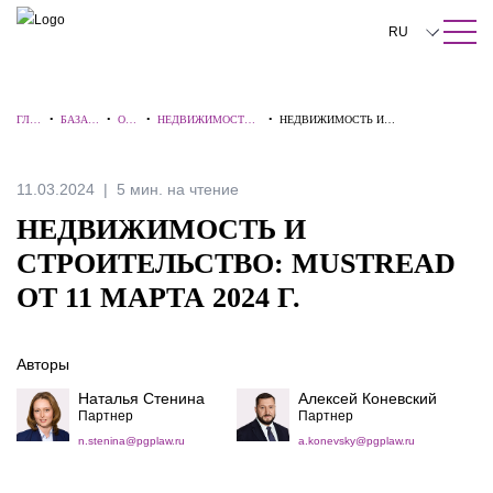
ПОИСК ПО САЙТУ
Закрыть
RU
English
ГЛА
•
БАЗА
•
ОБЗ
•
НЕДВИЖИМОСТЬ
•
НЕДВИЖИМОСТЬ И
中文
ВНА
ЗНАНИ
ОР
И
СТРОИТЕЛЬСТВО: MUSTREAD ОТ 11
Я
Й
Ы
СТРОИТЕЛЬСТВО
МАРТА 2024 Г.
한국어
11.03.2024
5 мин. на чтение
Deutsch
НЕДВИЖИМОСТЬ И
Italiano
СТРОИТЕЛЬСТВО: MUSTREAD
ОТ 11 МАРТА 2024 Г.
Español
Français
Авторы
日本語
Наталья Стенина
Алексей Коневский
Партнер
Партнер
Português
n.stenina@pgplaw.ru
a.konevsky@pgplaw.ru
Türkçe