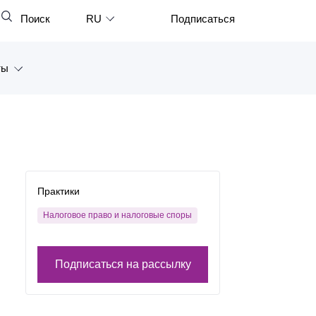
Поиск
RU
Подписаться
Закрыть
English
ты
中文
한국어
а
Deutsch
Петербург
Italiano
ярск
Español
Практики
восток
Français
Налоговое право и налоговые споры
тан
日本語
Подписаться на рассылку
Português
Türkçe