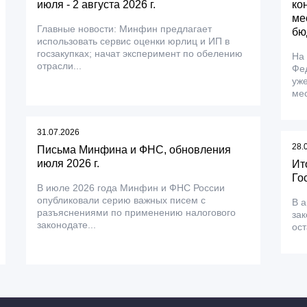
июля - 2 августа 2026 г.
ко
ме
Главные новости: Минфин предлагает
бю
использовать сервис оценки юрлиц и ИП в
госзакупках; начат эксперимент по обелению
На
отрасли...
Фе
уже
мес
31.07.2026
28.
Письма Минфина и ФНС, обновления
июля 2026 г.
Ит
Го
В июле 2026 года Минфин и ФНС России
опубликовали серию важных писем с
В а
разъяснениями по применению налогового
зак
законодате...
ос