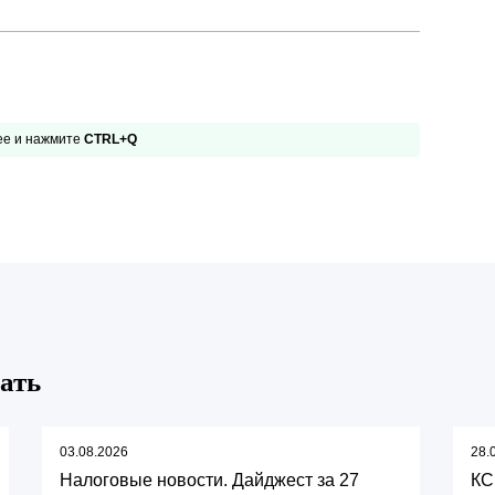
Презентации экспертов
Китай
Брошюры
 ее и нажмите
CTRL+Q
ать
03.08.2026
28.
Налоговые новости. Дайджест за 27
КС