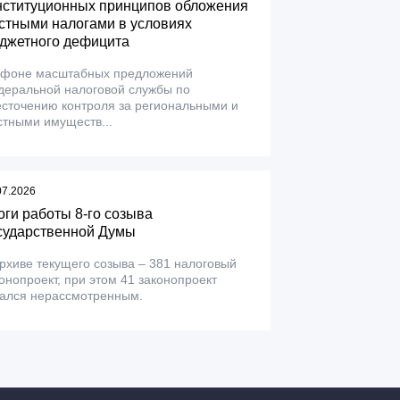
нституционных принципов обложения
стными налогами в условиях
джетного дефицита
 фоне масштабных предложений
деральной налоговой службы по
сточению контроля за региональными и
тными имуществ...
07.2026
оги работы 8-го созыва
сударственной Думы
рхиве текущего созыва – 381 налоговый
онопроект, при этом 41 законопроект
тался нерассмотренным.