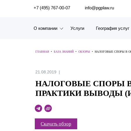
ПОИСК ПО САЙТУ
+7 (495) 767-00-07
info@pgplaw.ru
О компании
Услуги
География услуг
Знакомство с компанией
ГЛАВНАЯ
•
БАЗА ЗНАНИЙ
•
ОБЗОРЫ
•
НАЛОГОВЫЕ СПОРЫ В ОК
География услуг
Наш опыт
21.08.2019
НАЛОГОВЫЕ СПОРЫ В
Рейтинги, Награды, Цифры
ПРАКТИКИ ВЫВОДЫ (ИЮ
Новости
Карьера
Скачать обзор
История компании