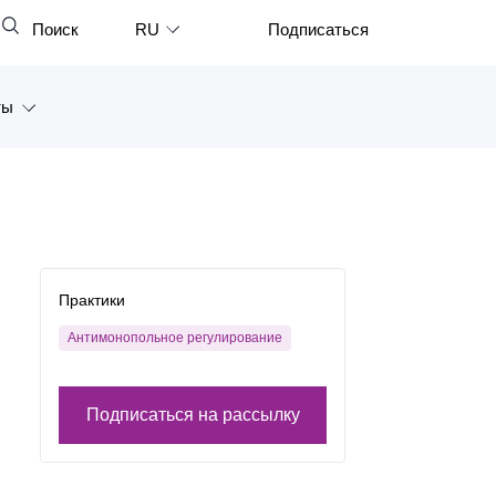
Поиск
RU
Подписаться
Закрыть
English
ты
中文
한국어
а
Deutsch
Петербург
Italiano
ярск
Español
Практики
восток
Français
Антимонопольное регулирование
тан
日本語
Подписаться на рассылку
Português
Türkçe