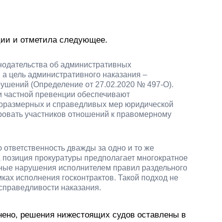
ции и отметила следующее.
конодательства об административных
 а цель административного наказания –
шений (Определение от 27.02.2020 № 497-О).
и частной превенции обеспечивают
соразмерных и справедливых мер юридической
ровать участников отношений к правомерному
 ответственность дважды за одно и то же
 А позиция прокуратуры предполагает многократное
ные нарушения исполнителем правил раздельного
мках исполнения госконтрактов. Такой подход не
справедливости наказания.
нено, решения нижестоящих судов оставлены в