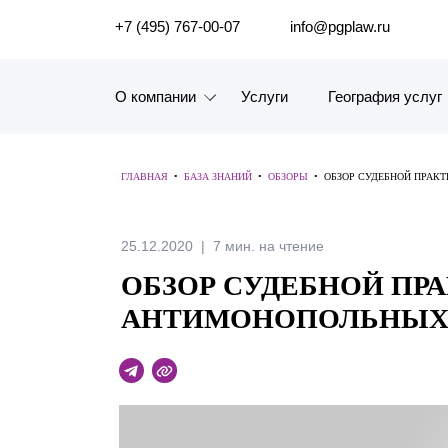
ПОИСК ПО САЙТУ
+7 (495) 767-00-07
info@pgplaw.ru
О компании
Услуги
География услуг
Знакомство с компанией
ГЛАВНАЯ
•
БАЗА ЗНАНИЙ
•
ОБЗОРЫ
•
ОБЗОР СУДЕБНОЙ ПРАКТ
География услуг
Наш опыт
25.12.2020
7 мин. на чтение
ОБЗОР СУДЕБНОЙ ПРА
Рейтинги, Награды, Цифры
АНТИМОНОПОЛЬНЫХ С
Новости
Карьера
История компании