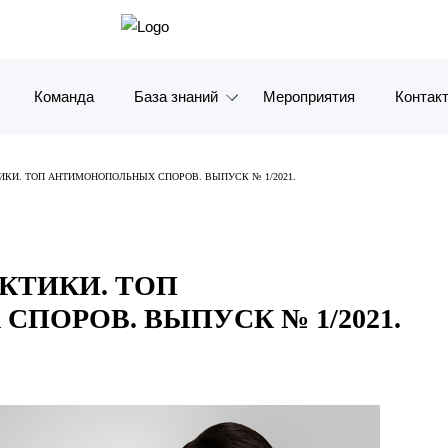
Команда
База знаний
Мероприятия
Контак
Обзоры
Москв
ИКИ. ТОП АНТИМОНОПОЛЬНЫХ СПОРОВ. ВЫПУСК № 1/2021.
Алерты
Санкт-
Статьи и комментарии
Красно
КТИКИ. ТОП
Видео
Влади
ПОРОВ. ВЫПУСК № 1/2021.
Книги
Татарс
Журналы
ОАЭ
Антикризисный инфопортал
Корея