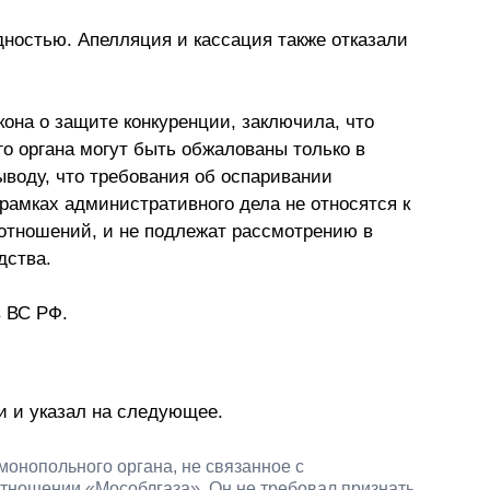
дностью. Апелляция и кассация также отказали
кона о защите конкуренции, заключила, что
о органа могут быть обжалованы только в
ыводу, что требования об оспаривании
рамках административного дела не относятся к
отношений, и не подлежат рассмотрению в
дства.
в ВС РФ.
 и указал на следующее.
онопольного органа, не связанное с
тношении «Мособлгаза». Он не требовал признать