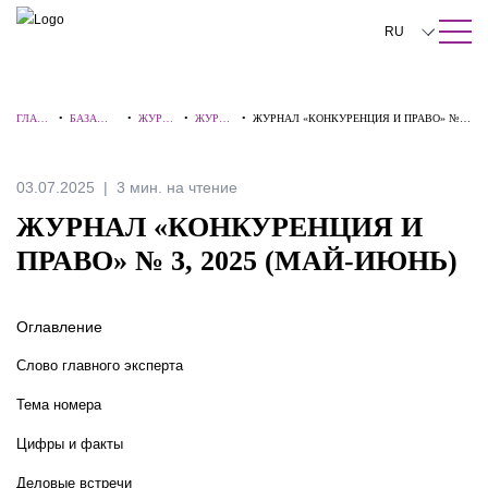
ПОИСК ПО САЙТУ
Закрыть
RU
English
ГЛАВ
•
БАЗА
•
ЖУРНА
•
ЖУРНА
•
ЖУРНАЛ «КОНКУРЕНЦИЯ И ПРАВО» № 3,
中文
НАЯ
ЗНАНИЙ
ЛЫ
ЛЫ
2025 (МАЙ-ИЮНЬ)
한국어
03.07.2025
3 мин. на чтение
Deutsch
ЖУРНАЛ «КОНКУРЕНЦИЯ И
Italiano
ПРАВО» № 3, 2025 (МАЙ-ИЮНЬ)
Español
Оглавление
Français
Слово главного эксперта
日本語
Тема номера
Português
Цифры и факты
Türkçe
Деловые встречи