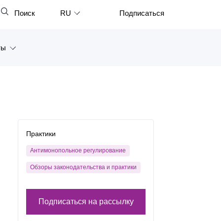
Поиск
RU
Подписаться
Закрыть
English
ты
中文
한국어
а
Deutsch
Петербург
Italiano
ярск
Español
Практики
восток
Français
Антимонопольное регулирование
тан
Обзоры законодательства и практики
日本語
Português
Подписаться на рассылку
Türkçe