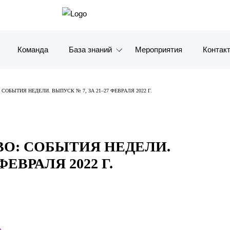
Команда
База знаний
Мероприятия
Контак
Обзоры
Москв
СОБЫТИЯ НЕДЕЛИ. ВЫПУСК № 7, ЗА 21–27 ФЕВРАЛЯ 2022 Г.
Алерты
Санкт-
Статьи и комментарии
Красно
ВО: СОБЫТИЯ НЕДЕЛИ.
Видео
Влади
ФЕВРАЛЯ 2022 Г.
Книги
Татарс
Журналы
ОАЭ
Антикризисный инфопортал
Корея
»