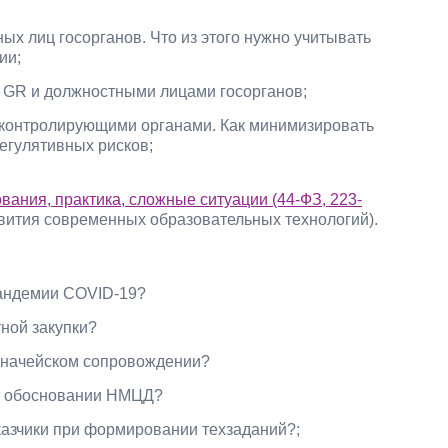
ых лиц госорганов. Что из этого нужно учитывать
ии;
 GR и должностными лицами госорганов;
 контролирующими органами. Как минимизировать
егулятивных рисков;
вания, практика, сложные ситуации (44-ФЗ, 223-
звития современных образовательных технологий).
:
пандемии COVID-19?
тной закупки?
азначейском сопровождении?
 и обосновании НМЦД?
казчики при формировании техзаданий?;