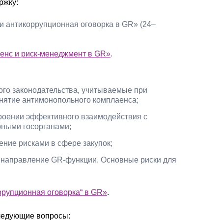
ржку:
и антикоррупционная оговорка в GR» (24–
енс и риск-менеджмент в GR»
.
го законодательства, учитываемые при
нятие антимонопольного комплаенса;
троении эффективного взаимодействия с
рными госорганами;
ние рисками в сфере закупок;
к направление GR-функции. Основные риски для
ррупционная оговорка“ в GR»
.
следующие вопросы: