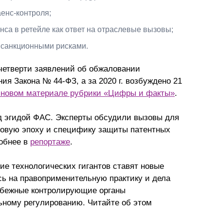
енс-контроля;
са в ретейле как ответ на отраслевые вызовы;
 санкционными рисками.
 четверти заявлений об обжаловании
ия Закона № 44-ФЗ, а за 2020 г. возбуждено 21
 новом материале рубрики «Цифры и факты»
.
 эгидой ФАС. Эксперты обсудили вызовы для
ровую эпоху и специфику защиты патентных
робнее в
репортаже
.
е технологических гигантов ставят новые
сь на правоприменительную практику и дела
рубежные контролирующие органы
ьному регулированию. Читайте об этом