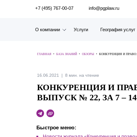
ПОИСК ПО САЙТУ
+7 (495) 767-00-07
info@pgplaw.ru
О компании
Услуги
География услуг
Знакомство с компанией
ГЛАВНАЯ
•
БАЗА ЗНАНИЙ
•
ОБЗОРЫ
•
КОНКУРЕНЦИЯ И ПРАВО: 
География услуг
Наш опыт
16.06.2021
8 мин. на чтение
КОНКУРЕНЦИЯ И ПРА
Рейтинги, Награды, Цифры
ВЫПУСК № 22, ЗА 7 – 1
Новости
Карьера
Быстрое меню:
История компании
Новости журнала «Конкуренция и право