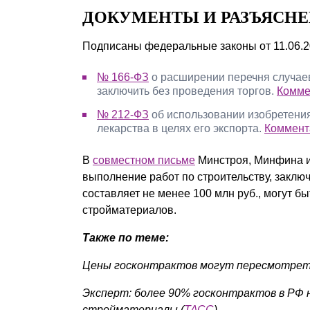
ДОКУМЕНТЫ И РАЗЪЯСН
Подписаны федеральные законы от 11.06.2
№ 166-ФЗ
о расширении перечня случаев
заключить без проведения торгов.
Комме
№ 212-ФЗ
об использовании изобретения
лекарства в целях его экспорта.
Коммент
В
совместном письме
Минстроя, Минфина и 
выполнение работ по строительству, заключ
составляет не менее 100 млн руб., могут 
стройматериалов.
Также по теме:
Цены госконтрактов могут пересмотреть
Эксперт: более 90% госконтрактов в РФ н
стройматериалы (
ТАСС
)