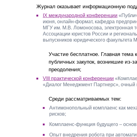
Журнал оказывает информационную под
IX международной конференции
«Публич
июня, онлайн-формат, кафедра предприн
МГУ им. М.В. Ломоносова, электронная 
Ассоциации юристов России и регионал
выпускников юридического факультета М
Участие бесплатное. Главная тема
публичных закупок, возникшие из-з
преодоления;
VIII практической конференции
«Комплаен
«Диалог Менеджмент Партнерс», очный 
Среди рассматриваемых тем:
Антимонопольный комплаенс как мех
рисков;
Комплаенс-функция будущего – основ
Опыт внедрения робота при автомати