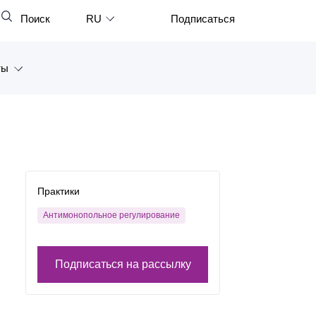
Поиск
RU
Подписаться
Закрыть
English
ты
中文
한국어
а
Deutsch
Петербург
Italiano
ярск
Español
Практики
восток
Français
Антимонопольное регулирование
тан
日本語
Подписаться на рассылку
Português
Türkçe