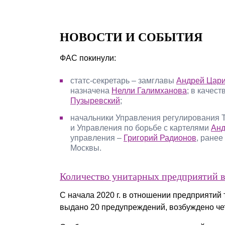
НОВОСТИ И СОБЫТИЯ
ФАС покинули:
статс-секретарь – замглавы
Андрей Цари
назначена
Нелли Галимханова
; в качес
Пузыревский
;
начальники Управления регулирования
и Управления по борьбе с картелями
Анд
управления –
Григорий Радионов
, ранее
Москвы.
Количество унитарных предприятий в 
C начала 2020 г. в отношении предприятий
выдано 20 предупреждений, возбуждено че