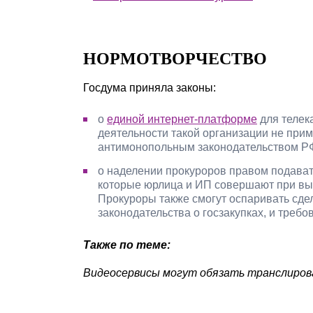
НОРМОТВОРЧЕСТВО
Госдума приняла законы:
о
единой интернет-платформе
для телек
деятельности такой организации не при
антимонопольным законодательством РФ
о наделении прокуроров правом подават
которые юрлица и ИП совершают при вы
Прокуроры также смогут оспаривать сде
законодательства о госзакупках, и треб
Также по теме:
Видеосервисы могут обязать транслирова