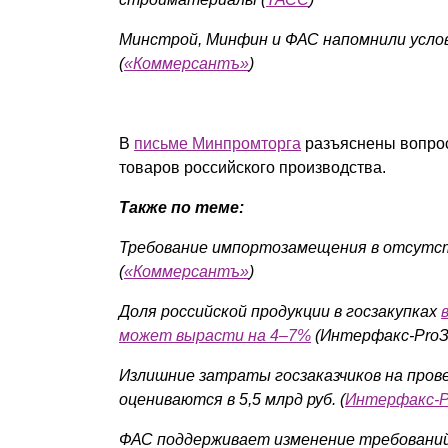
Минстрой, Минфин и ФАС напомнили услов
(
«Коммерсантъ»
)
В
письме Минпромторга
разъяснены вопрос
товаров российского производства.
Также по теме:
Требование импортозамещения в отсутст
(
«Коммерсантъ»
)
Доля российской продукции в госзакупках
может вырасти на 4–7%
(Интерфакс-ProЗ
Излишние затраты госзаказчиков на прове
оцениваются в 5,5 млрд руб. (
Интерфакс-P
ФАС поддерживает изменение требований 