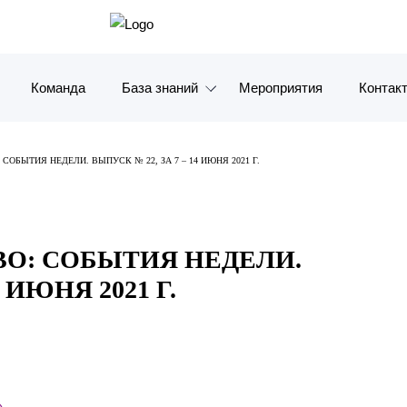
Команда
База знаний
Мероприятия
Контак
Обзоры
Москв
СОБЫТИЯ НЕДЕЛИ. ВЫПУСК № 22, ЗА 7 – 14 ИЮНЯ 2021 Г.
Алерты
Санкт-
Статьи и комментарии
Красно
ВО: СОБЫТИЯ НЕДЕЛИ.
Видео
Влади
4 ИЮНЯ 2021 Г.
Книги
Татарс
Журналы
ОАЭ
Антикризисный инфопортал
Корея
»