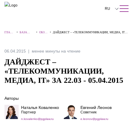
ПОИСК ПО САЙТУ
Закрыть
RU
English
ГЛАВН
•
БАЗА
•
ОБЗО
•
ДАЙДЖЕСТ – «ТЕЛЕКОММУНИКАЦИИ, МЕДИА, IT»
中文
АЯ
ЗНАНИЙ
РЫ
ЗА 22.03 - 05.04.2015
한국어
06.04.2015
менее минуты на чтение
Deutsch
ДАЙДЖЕСТ –
Italiano
«ТЕЛЕКОММУНИКАЦИИ,
МЕДИА, IT» ЗА 22.03 - 05.04.2015
Español
Français
Авторы
日本語
Наталья Коваленко
Евгений Леонов
Партнер
Советник
Português
n.kovalenko@pgplaw.ru
e.leonov@pgplaw.ru
Türkçe