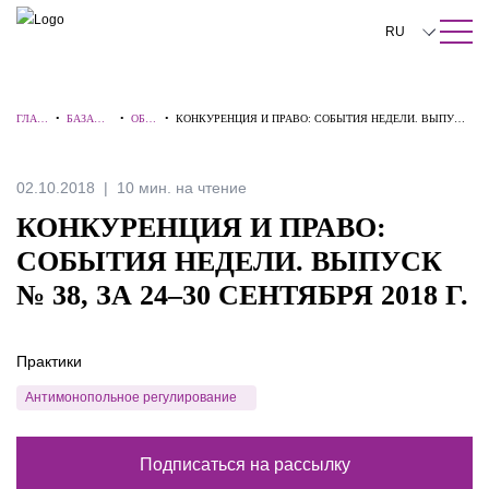
ПОИСК ПО САЙТУ
Закрыть
RU
English
ГЛАВ
•
БАЗА
•
ОБЗО
•
КОНКУРЕНЦИЯ И ПРАВО: СОБЫТИЯ НЕДЕЛИ. ВЫПУСК
中文
НАЯ
ЗНАНИЙ
РЫ
№ 38, ЗА 24–30 СЕНТЯБРЯ 2018 Г.
한국어
02.10.2018
10 мин. на чтение
Deutsch
КОНКУРЕНЦИЯ И ПРАВО:
Italiano
СОБЫТИЯ НЕДЕЛИ. ВЫПУСК
№ 38, ЗА 24–30 СЕНТЯБРЯ 2018 Г.
Español
Français
Практики
日本語
Антимонопольное регулирование
Português
Подписаться на рассылку
Türkçe