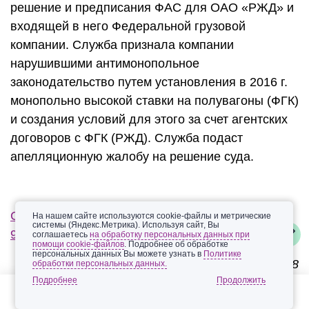
решение и предписания ФАС для ОАО «РЖД» и
входящей в него Федеральной грузовой
компании. Служба признала компании
нарушившими антимонопольное
законодательство путем установления в 2016 г.
монопольно высокой ставки на полувагоны (ФГК)
и создания условий для этого за счет агентских
договоров с ФГК (РЖД). Служба подаст
апелляционную жалобу на решение суда.
Суд оставил в силе решение УФАС о штрафе в
На нашем сайте используются cookie-файлы и метрические
системы (Яндекс.Метрика). Используя сайт, Вы
912,5 тыс. руб. для «Дагэнергосбыта»
соглашаетесь
на обработку персональных данных при
помощи cookie-файлов
. Подробнее об обработке
персональных данных Вы можете узнать в
Политике
Дагестанское УФАС России, 27.09.2018
обработки персональных данных.
Подробнее
АС Республики Дагестан оставил в силе штраф