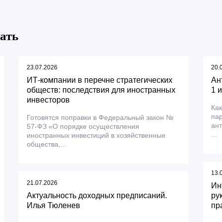
ать
23.07.2026
20.
ИТ-компании в перечне стратегических
Ан
обществ: последствия для иностранных
1 
инвесторов
Как
пар
Готовятся поправки в Федеральный закон №
ант
57-ФЗ «О порядке осуществления
...
иностранных инвестиций в хозяйственные
общества,...
13.
21.07.2026
Ин
Актуальность доходных предписаний.
ру
Илья Тюленев
пр