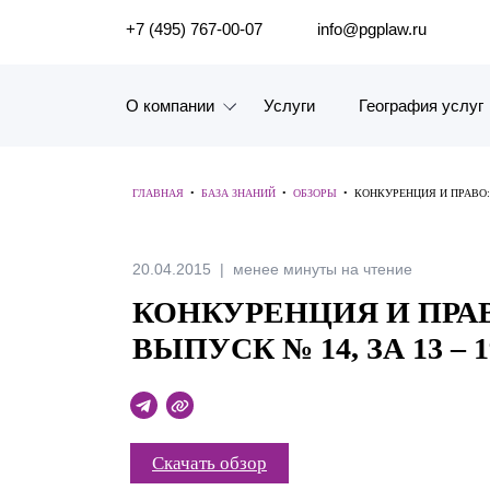
ПОИСК ПО САЙТУ
+7 (495) 767-00-07
info@pgplaw.ru
О компании
Услуги
География услуг
Знакомство с компанией
ГЛАВНАЯ
•
БАЗА ЗНАНИЙ
•
ОБЗОРЫ
•
КОНКУРЕНЦИЯ И ПРАВО: 
География услуг
Наш опыт
20.04.2015
менее минуты на чтение
КОНКУРЕНЦИЯ И ПРА
Рейтинги, Награды, Цифры
ВЫПУСК № 14, ЗА 13 – 1
Новости
Карьера
Скачать обзор
История компании