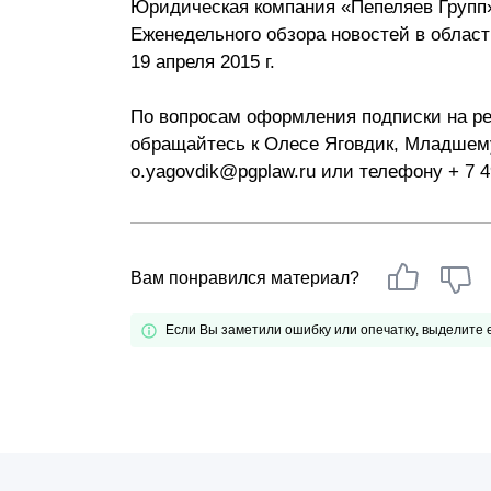
Юридическая компания «Пепеляев Групп
Почему «Пепеляев Групп»?
Еженедельного обзора новостей в област
19 апреля 2015 г.
Обращение Управляющего
Партнера
По вопросам оформления подписки на ре
обращайтесь к Олесе Яговдик, Младшему 
Социальная
o.yagovdik@pgplaw.ru или телефону + 7 4
ответственность
Вам понравился материал?
Если Вы заметили ошибку или опечатку, выделите