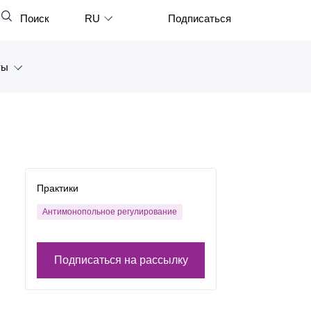
Поиск
RU
Подписаться
Закрыть
English
ты
中文
한국어
а
Deutsch
Петербург
Italiano
ярск
Español
Практики
восток
Français
Антимонопольное регулирование
тан
日本語
Подписаться на рассылку
Português
Türkçe