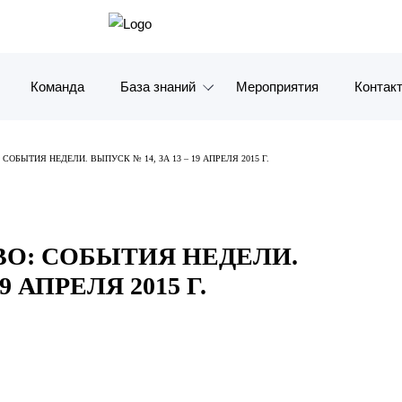
Команда
База знаний
Мероприятия
Контак
Обзоры
Москв
СОБЫТИЯ НЕДЕЛИ. ВЫПУСК № 14, ЗА 13 – 19 АПРЕЛЯ 2015 Г.
Алерты
Санкт-
Статьи и комментарии
Красно
ВО: СОБЫТИЯ НЕДЕЛИ.
Видео
Влади
9 АПРЕЛЯ 2015 Г.
Книги
Татарс
Журналы
ОАЭ
Антикризисный инфопортал
Корея