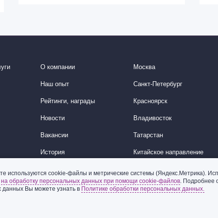
уги
О компании
Москва
Наш опыт
Санкт-Петербург
Рейтинги, награды
Красноярск
Новости
Владивосток
Вакансии
Татарстан
История
Китайское направление
Корейское направление
те используются cookie-файлы и метрические системы (Яндекс.Метрика). Исп
ь
на обработку персональных данных при помощи cookie-файлов
. Подробнее 
Ближний Восток
 данных Вы можете узнать в
Политике обработки персональных данных.