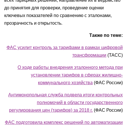
всех тарифных решений, направление их в ведомство
до принятия для проверки, проведение оценки
ключевых показателей по сравнению с эталонами,
прозрачность и открытость.
Также по теме:
ФАС усилит контроль за тарифами в рамках цифровой
трансформации
(ТАСС)
О ходе работы внедрения эталонного метода при
установлении тарифов в сферах жилищно-
коммунального хозяйства
(ФАС России)
Антимонопольная служба подвела итоги контрольных
полномочий в области государственного
регулирования цен (тарифов) за 2018 г.
(ФАС России)
ФАС подготовила комплекс решений по автоматизации