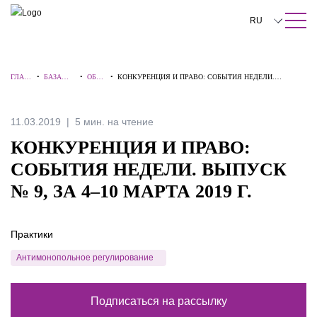
ПОИСК ПО САЙТУ
Закрыть
RU
English
ГЛАВ
•
БАЗА
•
ОБЗО
•
КОНКУРЕНЦИЯ И ПРАВО: СОБЫТИЯ НЕДЕЛИ.
中文
НАЯ
ЗНАНИЙ
РЫ
ВЫПУСК № 9, ЗА 4–10 МАРТА 2019 Г.
한국어
11.03.2019
5 мин. на чтение
Deutsch
КОНКУРЕНЦИЯ И ПРАВО:
Italiano
СОБЫТИЯ НЕДЕЛИ. ВЫПУСК
№ 9, ЗА 4–10 МАРТА 2019 Г.
Español
Français
Практики
日本語
Антимонопольное регулирование
Português
Подписаться на рассылку
Türkçe