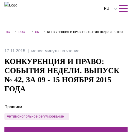
ПОИСК ПО САЙТУ
Закрыть
RU
English
ГЛАВ
•
БАЗА
•
ОБЗ
•
КОНКУРЕНЦИЯ И ПРАВО: СОБЫТИЯ НЕДЕЛИ. ВЫПУСК
中文
НАЯ
ЗНАНИЙ
ОРЫ
№ 42, ЗА 09 - 15 НОЯБРЯ 2015 ГОДА
한국어
17.11.2015
менее минуты на чтение
Deutsch
КОНКУРЕНЦИЯ И ПРАВО:
Italiano
СОБЫТИЯ НЕДЕЛИ. ВЫПУСК
№ 42, ЗА 09 - 15 НОЯБРЯ 2015
Español
ГОДА
Français
日本語
Практики
Português
Антимонопольное регулирование
Türkçe