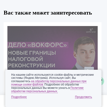
Вас также может заинтересовать
На нашем сайте используются cookie-файлы и метрические
системы (Яндекс.Метрика). Используя сайт, Вы
соглашаетесь
на обработку персональных данных при
помощи cookie-файлов
. Подробнее об обработке
07.08.2026
персональных данных Вы можете узнать в
Политике
Дело «Вокфорс»: новые границы налоговой
обработки персональных данных.
реконструкции. Рустам Галияхметов
Подробнее
Смотреть