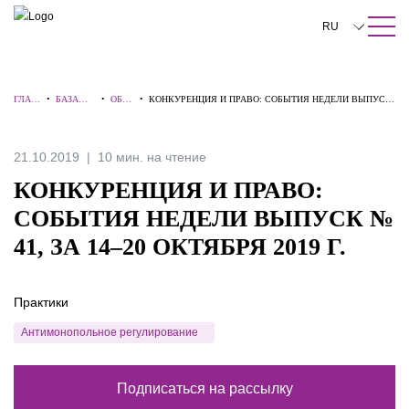
ПОИСК ПО САЙТУ
Закрыть
RU
English
ГЛАВ
•
БАЗА
•
ОБЗО
•
КОНКУРЕНЦИЯ И ПРАВО: СОБЫТИЯ НЕДЕЛИ ВЫПУСК
中文
НАЯ
ЗНАНИЙ
РЫ
№ 41, ЗА 14–20 ОКТЯБРЯ 2019 Г.
한국어
21.10.2019
10 мин. на чтение
Deutsch
КОНКУРЕНЦИЯ И ПРАВО:
Italiano
СОБЫТИЯ НЕДЕЛИ ВЫПУСК №
41, ЗА 14–20 ОКТЯБРЯ 2019 Г.
Español
Français
Практики
日本語
Антимонопольное регулирование
Português
Подписаться на рассылку
Türkçe