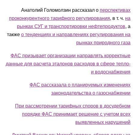
Анатолий Голомолзин рассказал о
перспективах
проконкурентного тарифного регулирования
, в т. ч.
на
рынках СУГ и транспортировки нефтепродуктов
, а
также
о тенденциях и направлениях регулирования на
рынках природного газа
ФАС призывает организации направлять корректные
данные для расчета эталонов расходов в сфере тепло-
и водоснабжения
ФАС рассказала о планируемых изменениях
законодательства о газоснабжении
При рассмотрении тарифных споров в досудебном
порядке ФАС принимает решение с учетом всех
выявленных нарушений