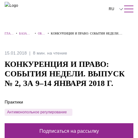
ПОИСК ПО САЙТУ
Закрыть
RU
English
ГЛАВ
•
БАЗА
•
ОБЗО
•
КОНКУРЕНЦИЯ И ПРАВО: СОБЫТИЯ НЕДЕЛИ.
中文
НАЯ
ЗНАНИЙ
РЫ
ВЫПУСК № 2, ЗА 9–14 ЯНВАРЯ 2018 Г.
한국어
15.01.2018
8 мин. на чтение
Deutsch
КОНКУРЕНЦИЯ И ПРАВО:
Italiano
СОБЫТИЯ НЕДЕЛИ. ВЫПУСК
№ 2, ЗА 9–14 ЯНВАРЯ 2018 Г.
Español
Français
Практики
日本語
Антимонопольное регулирование
Português
Подписаться на рассылку
Türkçe