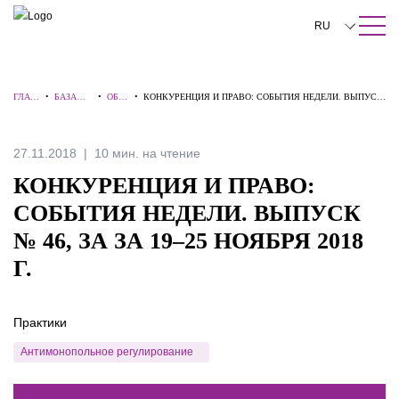
ПОИСК ПО САЙТУ
Закрыть
RU
English
ГЛАВ
•
БАЗА
•
ОБЗО
•
КОНКУРЕНЦИЯ И ПРАВО: СОБЫТИЯ НЕДЕЛИ. ВЫПУСК
中文
НАЯ
ЗНАНИЙ
РЫ
№ 46, ЗА ЗА 19–25 НОЯБРЯ 2018 Г.
한국어
27.11.2018
10 мин. на чтение
Deutsch
КОНКУРЕНЦИЯ И ПРАВО:
Italiano
СОБЫТИЯ НЕДЕЛИ. ВЫПУСК
№ 46, ЗА ЗА 19–25 НОЯБРЯ 2018
Español
Г.
Français
日本語
Практики
Português
Антимонопольное регулирование
Türkçe