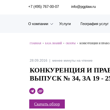
ПОИСК ПО САЙТУ
+7 (495) 767-00-07
info@pgplaw.ru
О компании
Услуги
География услуг
Знакомство с компанией
ГЛАВНАЯ
•
БАЗА ЗНАНИЙ
•
ОБЗОРЫ
•
КОНКУРЕНЦИЯ И ПРАВО: 
География услуг
Наш опыт
28.09.2016
менее минуты на чтение
КОНКУРЕНЦИЯ И ПРА
Рейтинги, Награды, Цифры
ВЫПУСК № 34, ЗА 19 - 
Новости
Карьера
Скачать обзор
История компании