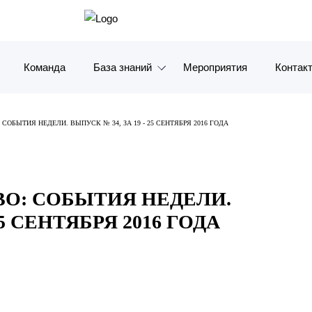
Команда
База знаний
Мероприятия
Контак
Обзоры
Москв
СОБЫТИЯ НЕДЕЛИ. ВЫПУСК № 34, ЗА 19 - 25 СЕНТЯБРЯ 2016 ГОДА
Алерты
Санкт-
Статьи и комментарии
Красно
ВО: СОБЫТИЯ НЕДЕЛИ.
Видео
Влади
25 СЕНТЯБРЯ 2016 ГОДА
Книги
Татарс
Журналы
ОАЭ
Антикризисный инфопортал
Корея