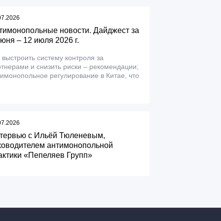
07.2026
тимонопольные новости. Дайджест за
июня – 12 июля 2026 г.
 выстроить систему контроля за
тнерами и снизить риски – рекомендации;
имонопольное регулирование в Китае, что
07.2026
тервью с Ильёй Тюленевым,
ководителем антимонопольной
актики «Пепеляев Групп»