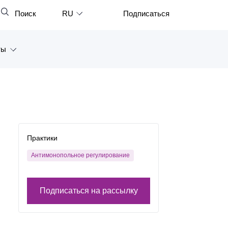
Поиск
RU
Подписаться
Закрыть
English
ты
中文
한국어
а
Deutsch
Петербург
Italiano
ярск
Español
Практики
восток
Français
Антимонопольное регулирование
тан
日本語
Подписаться на рассылку
Português
Türkçe