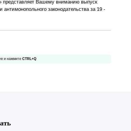
» представляет Вашему вниманию выпуск
Презентации экспертов
Китай
и антимонопольного законодательства за 19 -
Брошюры
 ее и нажмите
CTRL+Q
ать