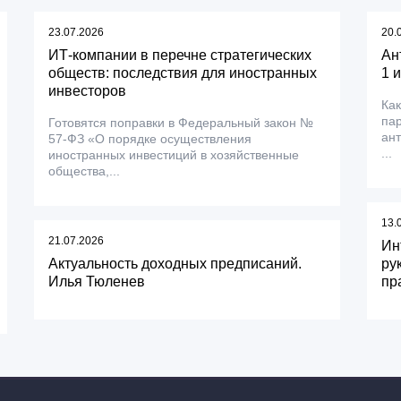
23.07.2026
20.
ИТ-компании в перечне стратегических
Ан
обществ: последствия для иностранных
1 
инвесторов
Как
пар
Готовятся поправки в Федеральный закон №
ант
57-ФЗ «О порядке осуществления
...
иностранных инвестиций в хозяйственные
общества,...
13.
21.07.2026
Ин
Актуальность доходных предписаний.
ру
Илья Тюленев
пр