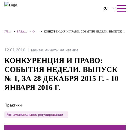
ПОИСК ПО САЙТУ
Закрыть
RU
English
ГЛАВ
•
БАЗА
•
ОБЗ
•
КОНКУРЕНЦИЯ И ПРАВО: СОБЫТИЯ НЕДЕЛИ. ВЫПУСК №
中文
НАЯ
ЗНАНИ
ОРЫ
1, ЗА 28 ДЕКАБРЯ 2015 Г. - 10 ЯНВАРЯ 2016 Г.
Й
한국어
12.01.2016
менее минуты на чтение
Deutsch
КОНКУРЕНЦИЯ И ПРАВО:
Italiano
СОБЫТИЯ НЕДЕЛИ. ВЫПУСК
№ 1, ЗА 28 ДЕКАБРЯ 2015 Г. - 10
Español
ЯНВАРЯ 2016 Г.
Français
日本語
Практики
Português
Антимонопольное регулирование
Türkçe