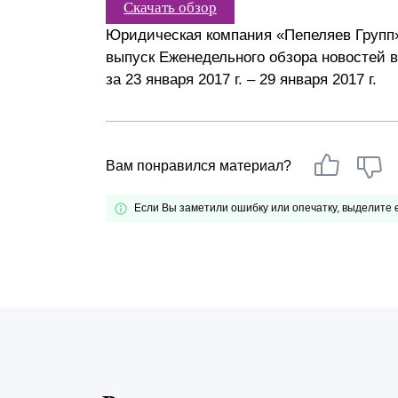
Скачать обзор
Почему «Пепеляев Групп»?
Юридическая компания «Пепеляев Групп
выпуск Еженедельного обзора новостей 
Обращение Управляющего
за 23 января 2017 г. – 29 января 2017 г.
Партнера
Социальная
ответственность
Вам понравился материал?
Если Вы заметили ошибку или опечатку, выделите