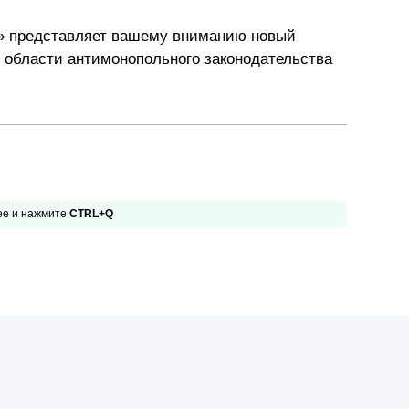
Презентации экспертов
Китай
» представляет вашему вниманию новый
в области антимонопольного законодательства
Брошюры
 ее и нажмите
CTRL+Q