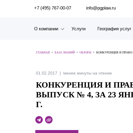
ПОИСК ПО САЙТУ
+7 (495) 767-00-07
info@pgplaw.ru
О компании
Услуги
География услуг
Знакомство с компанией
ГЛАВНАЯ
•
БАЗА ЗНАНИЙ
•
ОБЗОРЫ
•
КОНКУРЕНЦИЯ И ПРАВО: С
География услуг
Наш опыт
01.02.2017
менее минуты на чтение
КОНКУРЕНЦИЯ И ПРА
Рейтинги, Награды, Цифры
ВЫПУСК № 4, ЗА 23 ЯНВА
Новости
Г.
Карьера
История компании