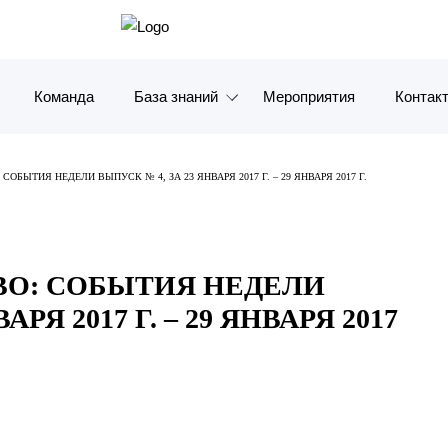
Команда
База знаний
Мероприятия
Контак
Обзоры
Москв
ОБЫТИЯ НЕДЕЛИ ВЫПУСК № 4, ЗА 23 ЯНВАРЯ 2017 Г. – 29 ЯНВАРЯ 2017 Г.
Алерты
Санкт-
Статьи и комментарии
Красно
ВО: СОБЫТИЯ НЕДЕЛИ
Видео
Влади
РЯ 2017 Г. – 29 ЯНВАРЯ 2017
Книги
Татарс
Журналы
ОАЭ
Антикризисный инфопортал
Корея