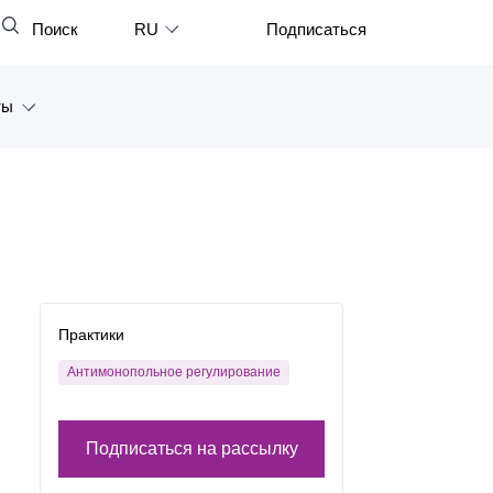
Поиск
RU
Подписаться
Закрыть
English
ты
中文
한국어
а
Deutsch
Петербург
Italiano
ярск
Español
восток
Практики
Français
тан
Антимонопольное регулирование
日本語
Português
Подписаться на рассылку
Türkçe