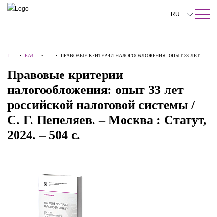
ПОИСК ПО САЙТУ
Закрыть
RU
English
中文
ГЛА
•
БАЗА
•
КН
•
ПРАВОВЫЕ КРИТЕРИИ НАЛОГООБЛОЖЕНИЯ: ОПЫТ 33 ЛЕТ
ВН
ЗНАН
ИГ
РОССИЙСКОЙ НАЛОГОВОЙ СИСТЕМЫ / С. Г. ПЕПЕЛЯЕВ. –
Правовые критерии
한국어
АЯ
ИЙ
И
МОСКВА : СТАТУТ, 2024. – 504 С.
налогообложения: опыт 33 лет
Deutsch
российской налоговой системы /
Italiano
С. Г. Пепеляев. – Москва : Статут,
Español
2024. – 504 с.
Français
日本語
Português
Türkçe