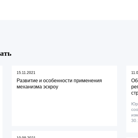
ать
15.11.2021
11.
Развитие и особенности применения
Об
механизма эскроу
ре
ст
Юр
соо
изм
30.