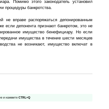
циара. Помимо этого законодатель установил
ии процедуры банкротства.
й не вправе распоряжаться депонированным
е если депонента признают банкротом, это не
онированное имущество бенефициару. Но если
 передачи имущества в течение шести месяцев
зводства не возникают, имущество включат в
 ее и нажмите
CTRL+Q