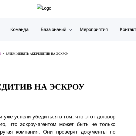
Команда
База знаний
Мероприятия
Контак
Обзоры
Москв
Ю
•
ЗАЧЕМ МЕНЯТЬ АККРЕДИТИВ НА ЭСКРОУ
Алерты
Санкт-
Статьи и комментарии
Красно
ЕДИТИВ НА ЭСКРОУ
Видео
Влади
Книги
Татарс
Журналы
ОАЭ
 уже успели убедиться в том, что этот договор
го, что эскроу-агентом может быть не только
Антикризисный инфопортал
Корея
ругая компания. Они проверят документы по