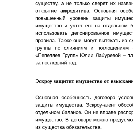
существу, а не только сверят их назва
Почему «Пепеляев Групп»?
открытие аккредитива. Основная особ
повышенный уровень защиты имущест
Обращение Управляющего
имущество и учтет его на отдельном 
Партнера
использовать депонированное имущес
правила. Также они могут вытекать из с
Социальная
группы по слияниям и поглощениям 
ответственность
«Пепеляев Групп» Юлии Лабуревой – пл
за последний год.
Эскроу защитит имущество от взыскани
Основная особенность договора усло
защиты имущества. Эскроу-агент обосо
отдельном балансе. Он не вправе распо
имущество. В договоре можно предусмот
из существа обязательства.