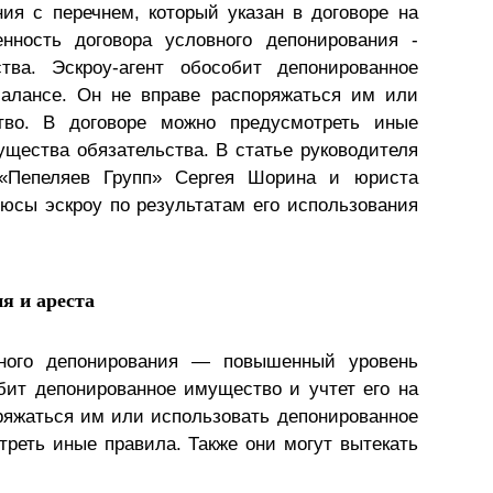
ния с перечнем, который указан в договоре на
Презентации экспертов
Китай
енность договора условного депонирования -
ва. Эскроу-агент обособит депонированное
Брошюры
балансе. Он не вправе распоряжаться им или
тво. В договоре можно предусмотреть иные
ущества обязательства. В статье руководителя
«Пепеляев Групп» Сергея Шорина и юриста
юсы эскроу по результатам его использования
я и ареста
вного депонирования — повышенный уровень
бит депонированное имущество и учтет его на
ряжаться им или использовать депонированное
реть иные правила. Также они могут вытекать