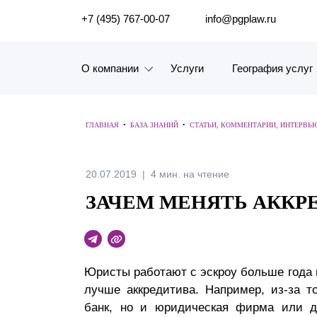
ПОИСК ПО САЙТУ
+7 (495) 767-00-07
info@pgplaw.ru
О компании
Услуги
География услуг
Знакомство с компанией
ГЛАВНАЯ
•
БАЗА ЗНАНИЙ
•
СТАТЬИ, КОММЕНТАРИИ, ИНТЕРВЬ
География услуг
Наш опыт
20.07.2019
4 мин. на чтение
ЗАЧЕМ МЕНЯТЬ АККР
Рейтинги, Награды, Цифры
Новости
Карьера
Юристы работают с эскроу больше года и
лучше аккредитива. Например, из-за то
История компании
банк, но и юридическая фирма или д