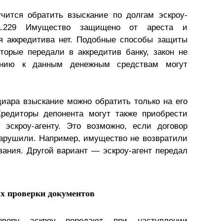
чится обратить взыскание по долгам эскроу-
ра.229 Имущество защищено от ареста и
я аккредитива нет. Подобные способы защиты
торые передали в аккредитив банку, закон не
шению к данным денежным средствам могут
иара взыскание можно обратить только на его
Кредиторы депонента могут также приобрести
эскроу-агенту. Это возможно, если договор
нарушили. Например, имущество не возвратили
вания. Другой вариант — эскроу-агент передал
ях проверки документов
овору эскроу передают при наступлении