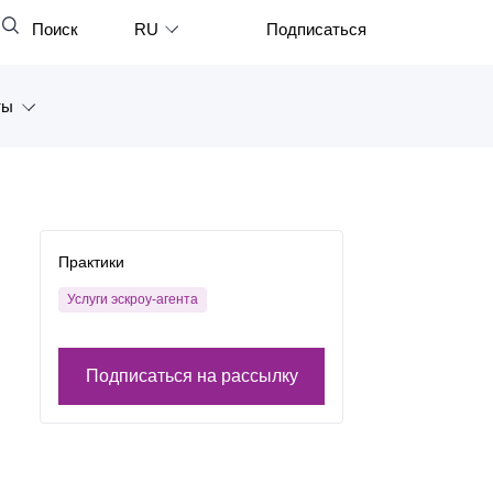
Поиск
RU
Подписаться
Закрыть
English
ты
中文
한국어
а
Deutsch
Петербург
Italiano
Практики
ярск
Español
Услуги эскроу-агента
восток
Français
тан
Подписаться на рассылку
日本語
Português
Türkçe