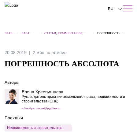
ПОИСК ПО САЙТУ
Закрыть
RU
English
ГЛАВНА
•
БАЗА
•
СТАТЬИ, КОММЕНТАРИИ,
•
ПОГРЕШНОСТЬ
中文
Я
ЗНАНИЙ
ИНТЕРВЬЮ
АБСОЛЮТА
한국어
20.08.2019
2 мин. на чтение
Deutsch
ПОГРЕШНОСТЬ АБСОЛЮТА
Italiano
Авторы
Español
Елена Крестьянцева
Français
Руководитель практики земельного права, недвижимости и
строительства (СПб)
日本語
e.krestyantseva@pgplaw.ru
Практики
Português
Недвижимость и строительство
Türkçe