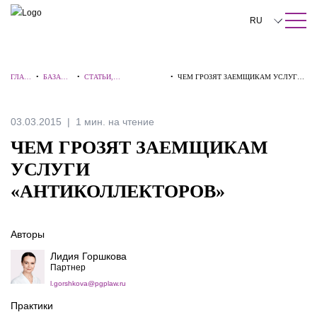
ПОИСК ПО САЙТУ
Закрыть
RU
English
ГЛАВ
•
БАЗА
•
СТАТЬИ,
•
ЧЕМ ГРОЗЯТ ЗАЕМЩИКАМ УСЛУГИ
中文
НАЯ
ЗНАНИЙ
КОММЕНТАРИИ,
«АНТИКОЛЛЕКТОРОВ»
ИНТЕРВЬЮ
한국어
03.03.2015
1 мин. на чтение
Deutsch
ЧЕМ ГРОЗЯТ ЗАЕМЩИКАМ
Italiano
УСЛУГИ
«АНТИКОЛЛЕКТОРОВ»
Español
Français
Авторы
日本語
Лидия Горшкова
Партнер
Português
l.gorshkova@pgplaw.ru
Türkçe
Практики