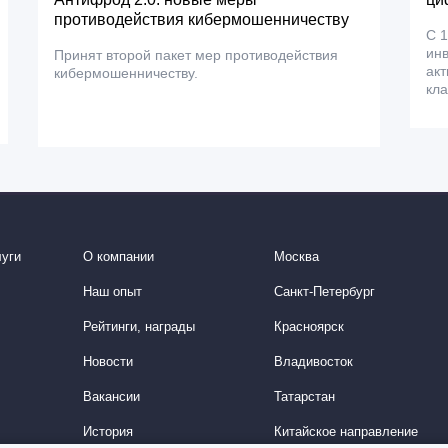
противодействия кибермошенничеству
С 1
ин
Принят второй пакет мер противодействия
акт
кибермошенничеству.
кла
уги
О компании
Москва
Наш опыт
Санкт-Петербург
Рейтинги, награды
Красноярск
Новости
Владивосток
Вакансии
Татарстан
История
Китайское направление