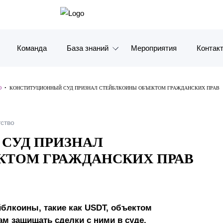
Команда
База знаний
Мероприятия
Контак
Обзоры
Москв
Ю
•
КОНСТИТУЦИОННЫЙ СУД ПРИЗНАЛ СТЕЙБЛКОИНЫ ОБЪЕКТОМ ГРАЖДАНСКИХ ПРАВ
Алерты
Санкт-
ство
Статьи и комментарии
Красно
СУД ПРИЗНАЛ
Видео
Влади
КТОМ ГРАЖДАНСКИХ ПРАВ
Книги
Татарс
Журналы
ОАЭ
блкоины, такие как USDT, объектом
Антикризисный инфопортал
Корея
ам защищать сделки с ними в суде.