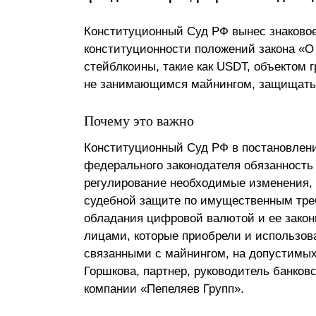
Почему «Пепеляев Групп»?
Конституционный Суд РФ вынес знаков
конституционности положений закона «О
Обращение Управляющего
стейблкоины, такие как USDT, объектом 
Партнера
не занимающимся майнингом, защищать с
Социальная
ответственность
Почему это важно
Конституционный Суд РФ в постановлении
федерального законодателя обязанность
регулирование необходимые изменения, 
судебной защите по имущественным треб
обладания цифровой валютой и ее закон
лицами, которые приобрели и использов
связанными с майнингом, на допустимых
Горшкова, партнер, руководитель банко
компании «Пепеляев Групп».