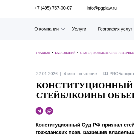
ПОИСК ПО САЙТУ
+7 (495) 767-00-07
info@pgplaw.ru
О компании
Услуги
География услуг
Знакомство с компанией
ГЛАВНАЯ
•
БАЗА ЗНАНИЙ
•
СТАТЬИ, КОММЕНТАРИИ, ИНТЕРВЬ
География услуг
Наш опыт
22.01.2026
4 мин. на чтение
PROБанкрот
КОНСТИТУЦИОННЫЙ 
Рейтинги, Награды, Цифры
СТЕЙБЛКОИНЫ ОБЪЕ
Новости
Карьера
Конституционный Суд РФ признал стей
История компании
гражданских прав, разрешив владельц