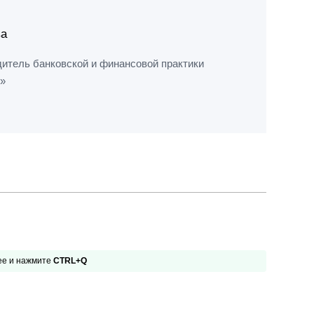
ва
дитель банковской и финансовой практики
п»
 ее и нажмите
CTRL+Q