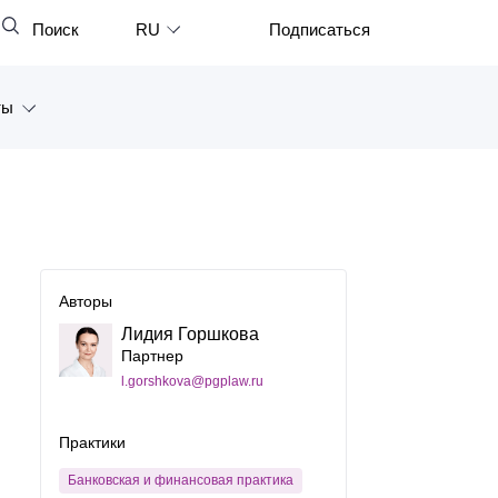
Поиск
RU
Подписаться
Закрыть
English
ты
中文
한국어
а
Deutsch
Петербург
Italiano
ярск
Español
Авторы
восток
Лидия Горшкова
Français
Партнер
тан
日本語
l.gorshkova@pgplaw.ru
Português
Практики
Türkçe
Банковская и финансовая практика