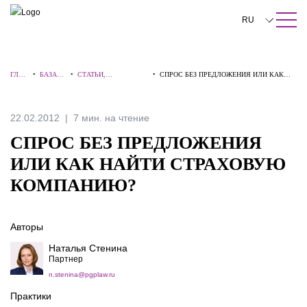
ПОИСК ПО САЙТУ
Закрыть
RU
English
ГЛАВ
•
БАЗА
•
СТАТЬИ,
•
СПРОС БЕЗ ПРЕДЛОЖЕНИЯ ИЛИ КАК
中文
НАЯ
ЗНАНИ
КОММЕНТАРИИ,
НАЙТИ СТРАХОВУЮ КОМПАНИЮ?
Й
ИНТЕРВЬЮ
한국어
22.02.2012
7 мин. на чтение
Deutsch
СПРОС БЕЗ ПРЕДЛОЖЕНИЯ
Italiano
ИЛИ КАК НАЙТИ СТРАХОВУЮ
КОМПАНИЮ?
Español
Français
Авторы
日本語
Наталья Стенина
Партнер
Português
n.stenina@pgplaw.ru
Türkçe
Практики