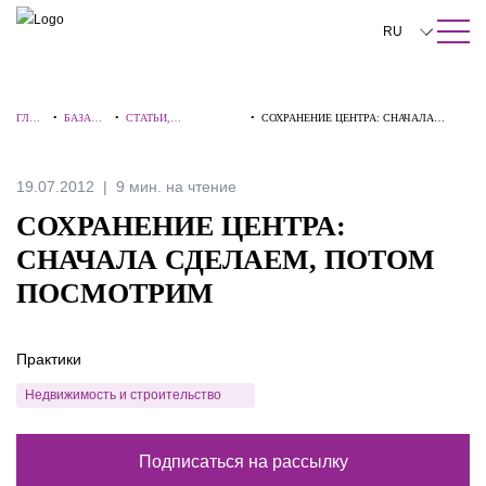
ПОИСК ПО САЙТУ
Закрыть
RU
English
ГЛАВ
•
БАЗА
•
СТАТЬИ,
•
СОХРАНЕНИЕ ЦЕНТРА: СНАЧАЛА
中文
НАЯ
ЗНАНИЙ
КОММЕНТАРИИ,
СДЕЛАЕМ, ПОТОМ ПОСМОТРИМ
ИНТЕРВЬЮ
한국어
19.07.2012
9 мин. на чтение
Deutsch
СОХРАНЕНИЕ ЦЕНТРА:
Italiano
СНАЧАЛА СДЕЛАЕМ, ПОТОМ
ПОСМОТРИМ
Español
Français
Практики
日本語
Недвижимость и строительство
Português
Подписаться на рассылку
Türkçe