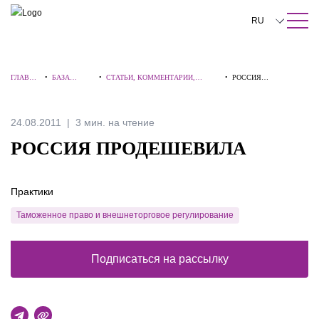
ПОИСК ПО САЙТУ
Закрыть
RU
English
ГЛАВНА
•
БАЗА
•
СТАТЬИ, КОММЕНТАРИИ,
•
РОССИЯ
中文
Я
ЗНАНИЙ
ИНТЕРВЬЮ
ПРОДЕШЕВИЛА
한국어
24.08.2011
3 мин. на чтение
Deutsch
РОССИЯ ПРОДЕШЕВИЛА
Italiano
Практики
Español
Таможенное право и внешнеторговое регулирование
Français
日本語
Подписаться на рассылку
Português
Türkçe