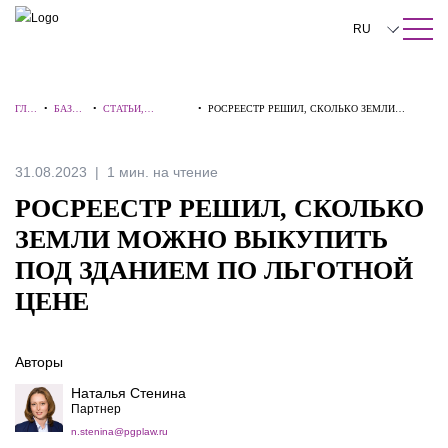
ПОИСК ПО САЙТУ
Закрыть
RU
English
ГЛА
•
БАЗА
•
СТАТЬИ,
•
РОСРЕЕСТР РЕШИЛ, СКОЛЬКО ЗЕМЛИ
中文
ВНА
ЗНАНИ
КОММЕНТАРИИ,
МОЖНО ВЫКУПИТЬ ПОД ЗДАНИЕМ ПО
Я
Й
ИНТЕРВЬЮ
ЛЬГОТНОЙ ЦЕНЕ
한국어
31.08.2023
1 мин. на чтение
Deutsch
РОСРЕЕСТР РЕШИЛ, СКОЛЬКО
Italiano
ЗЕМЛИ МОЖНО ВЫКУПИТЬ
ПОД ЗДАНИЕМ ПО ЛЬГОТНОЙ
Español
ЦЕНЕ
Français
日本語
Авторы
Português
Наталья Стенина
Партнер
Türkçe
n.stenina@pgplaw.ru