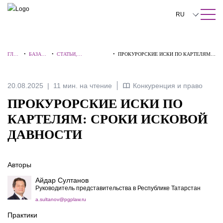
ПОИСК ПО САЙТУ
Закрыть
RU
English
ГЛАВ
•
БАЗА
•
СТАТЬИ,
•
ПРОКУРОРСКИЕ ИСКИ ПО КАРТЕЛЯМ:
中文
НАЯ
ЗНАНИ
КОММЕНТАРИИ,
СРОКИ ИСКОВОЙ ДАВНОСТИ
Й
ИНТЕРВЬЮ
한국어
20.08.2025
11 мин. на чтение
Конкуренция и право
Deutsch
ПРОКУРОРСКИЕ ИСКИ ПО
Italiano
КАРТЕЛЯМ: СРОКИ ИСКОВОЙ
ДАВНОСТИ
Español
Français
Авторы
日本語
Айдар Султанов
Руководитель представительства в Республике Татарстан
Português
a.sultanov@pgplaw.ru
Türkçe
Практики