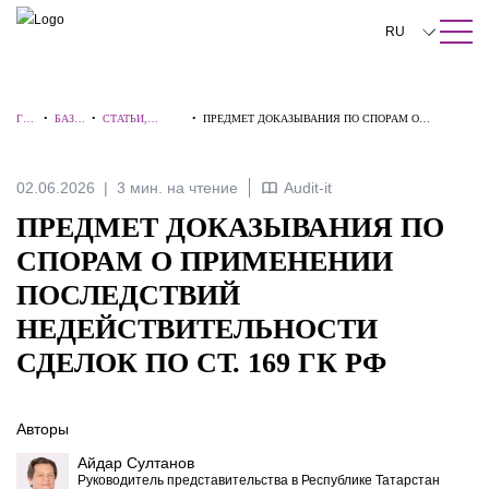
ПОИСК ПО САЙТУ
Закрыть
RU
English
ГЛА
•
БАЗА
•
СТАТЬИ,
•
ПРЕДМЕТ ДОКАЗЫВАНИЯ ПО СПОРАМ О
中文
ВН
ЗНАН
КОММЕНТАРИ
ПРИМЕНЕНИИ ПОСЛЕДСТВИЙ
АЯ
ИЙ
И, ИНТЕРВЬЮ
НЕДЕЙСТВИТЕЛЬНОСТИ СДЕЛОК ПО СТ. 169 ГК
РФ
한국어
02.06.2026
3 мин. на чтение
Audit-it
Deutsch
ПРЕДМЕТ ДОКАЗЫВАНИЯ ПО
Italiano
СПОРАМ О ПРИМЕНЕНИИ
ПОСЛЕДСТВИЙ
Español
НЕДЕЙСТВИТЕЛЬНОСТИ
Français
СДЕЛОК ПО СТ. 169 ГК РФ
日本語
Português
Авторы
Айдар Султанов
Türkçe
Руководитель представительства в Республике Татарстан