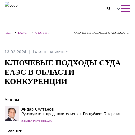
ПОИСК ПО САЙТУ
Закрыть
RU
English
ГЛАВ
•
БАЗА
•
СТАТЬИ,
•
КЛЮЧЕВЫЕ ПОДХОДЫ СУДА ЕАЭС В
中文
НАЯ
ЗНАНИЙ
КОММЕНТАРИИ,
ОБЛАСТИ КОНКУРЕНЦИИ
ИНТЕРВЬЮ
한국어
13.02.2024
14 мин. на чтение
Deutsch
КЛЮЧЕВЫЕ ПОДХОДЫ СУДА
Italiano
ЕАЭС В ОБЛАСТИ
КОНКУРЕНЦИИ
Español
Français
Авторы
日本語
Айдар Султанов
Руководитель представительства в Республике Татарстан
Português
a.sultanov@pgplaw.ru
Türkçe
Практики