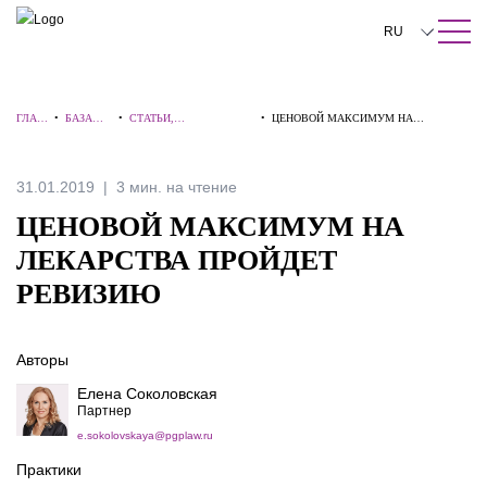
ПОИСК ПО САЙТУ
Закрыть
RU
English
ГЛАВ
•
БАЗА
•
СТАТЬИ,
•
ЦЕНОВОЙ МАКСИМУМ НА
中文
НАЯ
ЗНАНИЙ
КОММЕНТАРИИ,
ЛЕКАРСТВА ПРОЙДЕТ РЕВИЗИЮ
ИНТЕРВЬЮ
한국어
31.01.2019
3 мин. на чтение
Deutsch
ЦЕНОВОЙ МАКСИМУМ НА
Italiano
ЛЕКАРСТВА ПРОЙДЕТ
РЕВИЗИЮ
Español
Français
Авторы
日本語
Елена Соколовская
Партнер
Português
e.sokolovskaya@pgplaw.ru
Türkçe
Практики