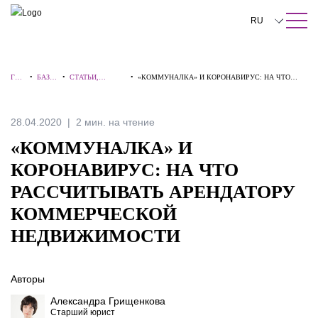
ПОИСК ПО САЙТУ
Закрыть
RU
English
ГЛА
•
БАЗА
•
СТАТЬИ,
•
«КОММУНАЛКА» И КОРОНАВИРУС: НА ЧТО
中文
ВН
ЗНАН
КОММЕНТАРИИ
РАССЧИТЫВАТЬ АРЕНДАТОРУ КОММЕРЧЕСКОЙ
АЯ
ИЙ
, ИНТЕРВЬЮ
НЕДВИЖИМОСТИ
한국어
28.04.2020
2 мин. на чтение
Deutsch
«КОММУНАЛКА» И
Italiano
КОРОНАВИРУС: НА ЧТО
РАССЧИТЫВАТЬ АРЕНДАТОРУ
Español
КОММЕРЧЕСКОЙ
Français
НЕДВИЖИМОСТИ
日本語
Português
Авторы
Александра Грищенкова
Türkçe
Старший юрист