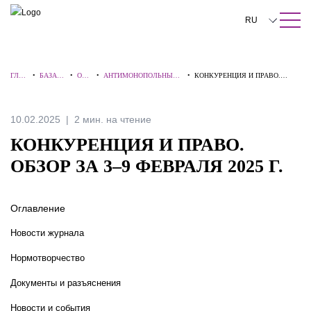
ПОИСК ПО САЙТУ
Закрыть
RU
English
ГЛАВ
•
БАЗА
•
ОБЗ
•
АНТИМОНОПОЛЬНЫЕ
•
КОНКУРЕНЦИЯ И ПРАВО.
中文
НАЯ
ЗНАНИ
ОРЫ
НОВОСТИ И СПОРЫ
ОБЗОР ЗА 3–9 ФЕВРАЛЯ 2025 Г.
Й
한국어
10.02.2025
2 мин. на чтение
Deutsch
КОНКУРЕНЦИЯ И ПРАВО.
Italiano
ОБЗОР ЗА 3–9 ФЕВРАЛЯ 2025 Г.
Español
Оглавление
Français
Новости журнала
日本語
Нормотворчество
Português
Документы и разъяснения
Türkçe
Новости и события