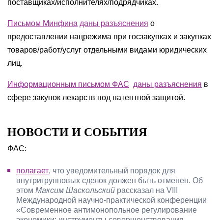
поставщиках/исполнителях/подрядчиках.
Письмом Минфина
даны разъяснения
о
предоставлении нацрежима при госзакупках и закупках
товаров/работ/услуг отдельными видами юридических
лиц.
Информационным письмом ФАС
даны разъяснения
в
сфере закупок лекарств под патентной защитой.
НОВОСТИ И СОБЫТИЯ
ФАС:
полагает
, что уведомительный порядок для
внутригрупповых сделок должен быть отменен. Об
этом
Максим Шаскольский
рассказал на VIII
Международной научно-практической конференции
«Современное антимонопольное регулирование
экономики: инструменты совершенствования