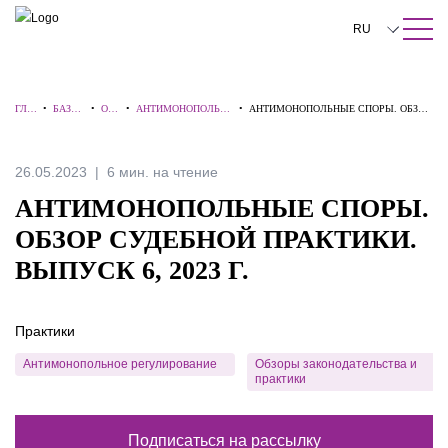
ПОИСК ПО САЙТУ
Закрыть
RU
English
ГЛА
•
БАЗА
•
ОБЗ
•
АНТИМОНОПОЛЬН
•
АНТИМОНОПОЛЬНЫЕ СПОРЫ. ОБЗОР
中文
ВНА
ЗНАН
ОР
ЫЕ НОВОСТИ И
СУДЕБНОЙ ПРАКТИКИ. ВЫПУСК 6,
Я
ИЙ
Ы
СПОРЫ
2023 Г.
한국어
26.05.2023
6 мин. на чтение
Deutsch
АНТИМОНОПОЛЬНЫЕ СПОРЫ.
Italiano
ОБЗОР СУДЕБНОЙ ПРАКТИКИ.
ВЫПУСК 6, 2023 Г.
Español
Français
Практики
日本語
Антимонопольное регулирование
Обзоры законодательства и
практики
Português
Türkçe
Подписаться на рассылку