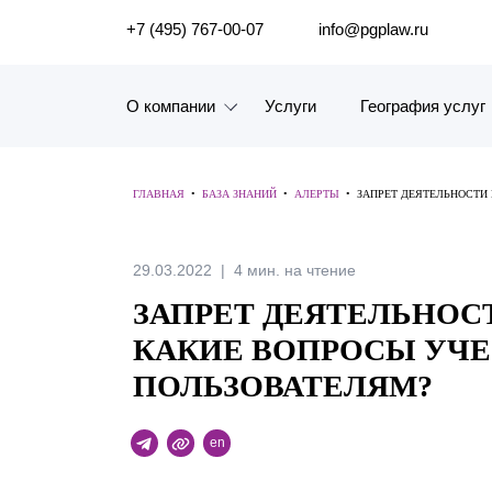
ПОИСК ПО САЙТУ
+7 (495) 767-00-07
info@pgplaw.ru
О компании
Услуги
География услуг
Знакомство с компанией
ГЛАВНАЯ
•
БАЗА ЗНАНИЙ
•
АЛЕРТЫ
•
ЗАПРЕТ ДЕЯТЕЛЬНОСТИ 
География услуг
Наш опыт
29.03.2022
4 мин. на чтение
ЗАПРЕТ ДЕЯТЕЛЬНОСТ
Рейтинги, Награды, Цифры
КАКИЕ ВОПРОСЫ УЧЕ
Новости
ПОЛЬЗОВАТЕЛЯМ?
Карьера
en
История компании