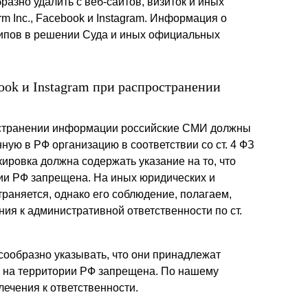
азно удалить с веб-сайтов, визиток и иных
rm Inc., Facebook и Instagram. Информация о
ипов в решении Суда и иных официальных
book и Instagram при распространении
остранении информации российские СМИ должны
нную в РФ организацию в соответствии со ст. 4 ФЗ
ровка должна содержать указание на то, что
ории РФ запрещена. На иных юридических и
раняется, однако его соблюдение, полагаем,
ия к административной ответственности по ст.
сообразно указывать, что они принадлежат
сть на территории РФ запрещена. По нашему
лечения к ответственности.