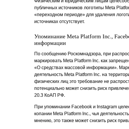
Физическим и юридическим лицам целесообр
публичных источников логотипы Meta Platfo
«переходном периоде» для удаления логот
источниках отсутствует.
Упоминание Meta Platform Inc., Face
информации
По сообщению Роскомнадзора, при распр
маркировать Meta Platform Inc. как запреще
«О средствах массовой информации». Марки
деятельность Meta Platform Inc. на террит
физических лиц это требование не распрост
потенциально может снизить риск привлечен
20.3 КоАП РФ.
При упоминании Facebook и Instagram целе
копании Meta Platform Inc., чья деятельно
мнению, это также может снизить риск прив