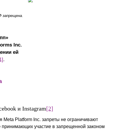
Презентации экспертов
Китай
Ф запрещена.
Брошюры
пп»
orms Inc.
ении ей
1]
.
а
cebook и Instagram
[2]
Meta Platform Inc. запреты не ограничивают
не принимающих участие в запрещенной законом