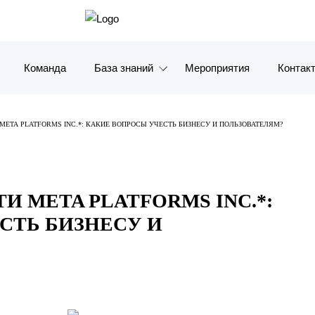
Команда
База знаний
Мероприятия
Контак
Обзоры
Москв
META PLATFORMS INC.*: КАКИЕ ВОПРОСЫ УЧЕСТЬ БИЗНЕСУ И ПОЛЬЗОВАТЕЛЯМ?
Алерты
Санкт-
Статьи и комментарии
Красно
И META PLATFORMS INC.*:
Видео
Влади
СТЬ БИЗНЕСУ И
Книги
Татарс
Журналы
ОАЭ
Антикризисный инфопортал
Корея