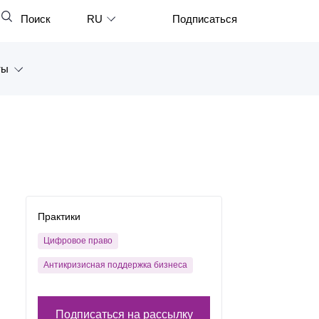
Поиск
RU
Подписаться
Закрыть
English
ты
中文
한국어
а
Deutsch
Петербург
Italiano
ярск
Español
восток
Практики
Français
тан
Цифровое право
日本語
Антикризисная поддержка бизнеса
Português
Türkçe
Подписаться на рассылку