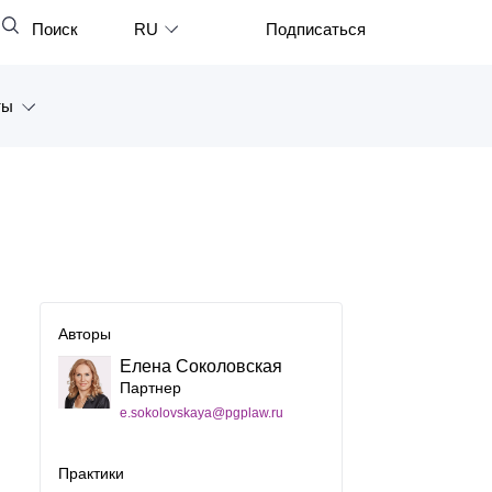
Поиск
RU
Подписаться
Закрыть
English
ты
中文
한국어
а
Deutsch
Петербург
Italiano
ярск
Español
восток
Авторы
Français
Елена Соколовская
тан
日本語
Партнер
e.sokolovskaya@pgplaw.ru
Português
Türkçe
Практики