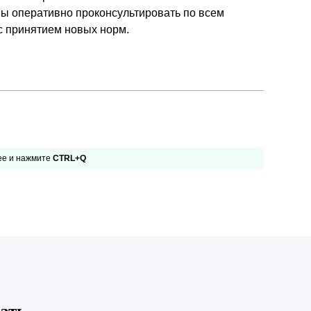
вы оперативно проконсультировать по всем
с принятием новых норм.
 ее и нажмите
CTRL+Q
ать