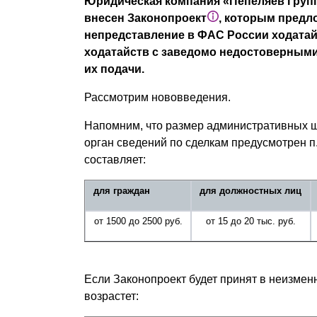
Юридическая компания «Пепеляев Групп» 
Почему «Пепеляев Групп»?
внесен Законопроект
, которым предл
непредставление в ФАС России ходатай
Обращение Управляющего
ходатайств с заведомо недостоверными
Партнера
их подачи.
Рассмотрим нововведения.
Социальная
ответственность
Напомним, что размер административных 
орган сведений по сделкам предусмотрен п.
составляет:
для граждан
для должностных лиц
от 1500 до 2500 руб.
от 15 до 20 тыс. руб.
Если Законопроект будет принят в неизме
возрастет: