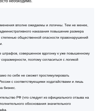
росто необходимо.
зменения вполне ожидаемы и логичны. Тем не менее,
й административного наказания повышение размера
и степенью общественной опасности правонарушений
м.
е штрафов, совершенное вдогонку к уже повышенному
 соразмерности, поэтому согласиться с логикой
амо по себе не сможет простимулировать
России с соответствующими ходатайствами и лишь
а бизнес.
тельство РФ (что следует из официального отзыва на
ополнительного обоснования значительного
афа.