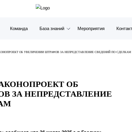
Команда
База знаний
Мероприятия
Контак
Обзоры
Москв
КОНОПРОЕКТ ОБ УВЕЛИЧЕНИИ ШТРАФОВ ЗА НЕПРЕДСТАВЛЕНИЕ СВЕДЕНИЙ ПО СДЕЛКАМ
Алерты
Санкт-
Статьи и комментарии
Красно
ЗАКОНОПРОЕКТ ОБ
Видео
Влади
В ЗА НЕПРЕДСТАВЛЕНИЕ
Книги
Татарс
АМ
Журналы
ОАЭ
Антикризисный инфопортал
Корея