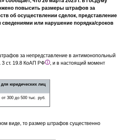
сообщает, что 26 марта 2025 г. в Госдуму
Презентации экспертов
Китай
ожено повысить размеры штрафов за
ств об осуществлении сделок, представление
Брошюры
 сведениями или нарушение порядка/сроков
штрафов за непредставление в антимонопольный
 3 ст. 19.8 КоАП РФ
, и в настоящий момент
для юридических лиц
от 300 до 500 тыс. руб.
нном виде, то размер штрафов существенно