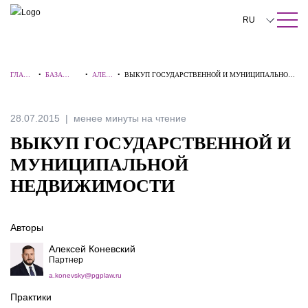
ПОИСК ПО САЙТУ
Закрыть
RU
English
ГЛАВН
•
БАЗА
•
АЛЕР
•
ВЫКУП ГОСУДАРСТВЕННОЙ И МУНИЦИПАЛЬНОЙ
中文
АЯ
ЗНАНИЙ
ТЫ
НЕДВИЖИМОСТИ
한국어
28.07.2015
менее минуты на чтение
Deutsch
ВЫКУП ГОСУДАРСТВЕННОЙ И
Italiano
МУНИЦИПАЛЬНОЙ
НЕДВИЖИМОСТИ
Español
Français
Авторы
日本語
Алексей Коневский
Партнер
Português
a.konevsky@pgplaw.ru
Türkçe
Практики