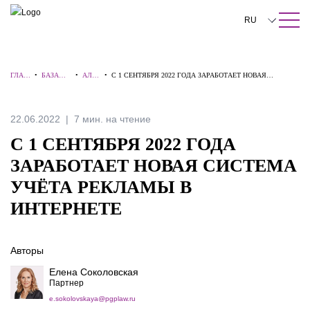
ПОИСК ПО САЙТУ
Закрыть
RU
English
ГЛАВ
•
БАЗА
•
АЛЕ
•
С 1 СЕНТЯБРЯ 2022 ГОДА ЗАРАБОТАЕТ НОВАЯ
中文
НАЯ
ЗНАНИЙ
РТЫ
СИСТЕМА УЧЁТА РЕКЛАМЫ В ИНТЕРНЕТЕ
한국어
22.06.2022
7 мин. на чтение
Deutsch
С 1 СЕНТЯБРЯ 2022 ГОДА
Italiano
ЗАРАБОТАЕТ НОВАЯ СИСТЕМА
УЧЁТА РЕКЛАМЫ В
Español
ИНТЕРНЕТЕ
Français
日本語
Авторы
Português
Елена Соколовская
Партнер
Türkçe
e.sokolovskaya@pgplaw.ru