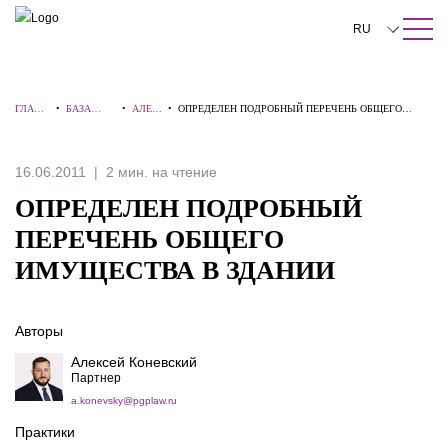
ПОИСК ПО САЙТУ
Закрыть
RU
English
ГЛАВН
•
БАЗА
•
АЛЕР
•
ОПРЕДЕЛЕН ПОДРОБНЫЙ ПЕРЕЧЕНЬ ОБЩЕГО
中文
АЯ
ЗНАНИЙ
ТЫ
ИМУЩЕСТВА В ЗДАНИИ
한국어
16.06.2011
2 мин. на чтение
Deutsch
ОПРЕДЕЛЕН ПОДРОБНЫЙ
Italiano
ПЕРЕЧЕНЬ ОБЩЕГО
ИМУЩЕСТВА В ЗДАНИИ
Español
Français
Авторы
日本語
Алексей Коневский
Партнер
Português
a.konevsky@pgplaw.ru
Türkçe
Практики