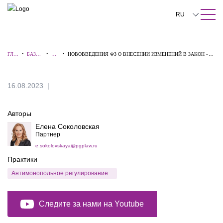
ПОИСК ПО САЙТУ
Закрыть
RU
English
ГЛА
•
БАЗА
•
ВИ
•
НОВОВВЕДЕНИЯ ФЗ О ВНЕСЕНИИ ИЗМЕНЕНИЙ В ЗАКОН «О
中文
ВНА
ЗНАНИ
ДЕ
ЗАЩИТЕ КОНКУРЕНЦИИ» - ПЯТЫЙ АНТИМОНОПОЛЬНЫЙ
Я
Й
О
ПАКЕТ
한국어
16.08.2023
Deutsch
Авторы
Italiano
Елена Соколовская
Español
Партнер
e.sokolovskaya@pgplaw.ru
Français
Практики
日本語
Антимонопольное регулирование
Português
Следите за нами на Youtube
Türkçe