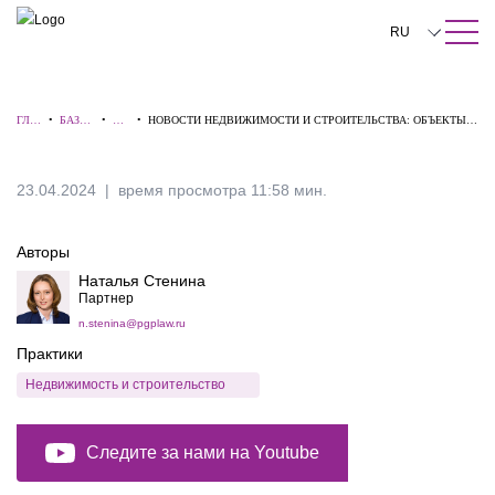
ПОИСК ПО САЙТУ
Закрыть
RU
English
ГЛА
•
БАЗА
•
ВИ
•
НОВОСТИ НЕДВИЖИМОСТИ И СТРОИТЕЛЬСТВА: ОБЪЕКТЫ
中文
ВНА
ЗНАН
ДЕ
КУЛЬТУРНОГО НАСЛЕДИЯ, РЕКЛАМНЫЕ КОНСТРУКЦИИ И
Я
ИЙ
О
ДРУГИЕ.
한국어
23.04.2024
время просмотра 11:58 мин.
Deutsch
Авторы
Italiano
Наталья Стенина
Español
Партнер
n.stenina@pgplaw.ru
Français
Практики
日本語
Недвижимость и строительство
Português
Следите за нами на Youtube
Türkçe