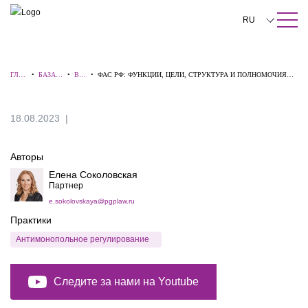
ПОИСК ПО САЙТУ
Закрыть
RU
English
ГЛА
•
БАЗА
•
ВИ
•
ФАС РФ: ФУНКЦИИ, ЦЕЛИ, СТРУКТУРА И ПОЛНОМОЧИЯ
中文
ВНА
ЗНАНИ
ДЕ
ФЕДЕРАЛЬНОЙ АНТИМОНОПОЛЬНОЙ СЛУЖБЫ РОССИИ
Я
Й
О
한국어
18.08.2023
Deutsch
Авторы
Italiano
Елена Соколовская
Español
Партнер
e.sokolovskaya@pgplaw.ru
Français
Практики
日本語
Антимонопольное регулирование
Português
Следите за нами на Youtube
Türkçe