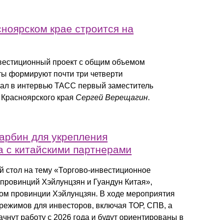
ноярском крае строится на
нвестиционный проект с общим объемом
кты формируют почти три четверти
зал в интервью ТАСС первый заместитель
 Красноярского края
Сергей Верещагин
.
арбин для укрепления
а с китайскими партнерами
й стол на тему «Торгово-инвестиционное
 провинций Хэйлунцзян и Гуандун Китая»,
ом провинции Хэйлунцзян. В ходе мероприятия
ежимов для инвесторов, включая ТОР, СПВ, а
чнут работу с 2026 года и будут ориентированы в