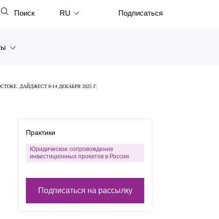
Поиск
RU
Подписаться
Закрыть
English
ты
中文
한국어
а
ОКЕ. ДАЙДЖЕСТ 8-14 ДЕКАБРЯ 2025 Г.
Deutsch
Петербург
Italiano
ярск
Español
Практики
восток
Français
Юридическое сопровождение
инвестиционных проектов в России
тан
日本語
Português
Подписаться на рассылку
Türkçe