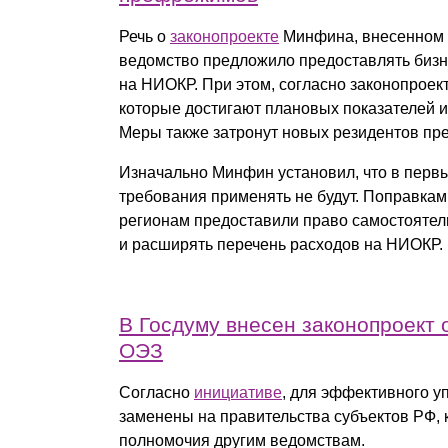
Почему «Пепеляев Групп»?
Речь о
законопроекте
Минфина, внесенном в
ведомство предложило предоставлять бизн
Обращение Управляющего
на НИОКР. При этом, согласно законопроек
Партнера
которые достигают плановых показателей и
Меры также затронут новых резидентов п
Социальная
ответственность
Изначально Минфин установил, что в первы
требования применять не будут. Поправками 
регионам предоставили право самостоятел
и расширять перечень расходов на НИОКР.
В Госдуму внесен законопроект
ОЭЗ
Согласно
инициативе
, для эффективного 
заменены на правительства субъектов РФ, 
полномочия другим ведомствам.