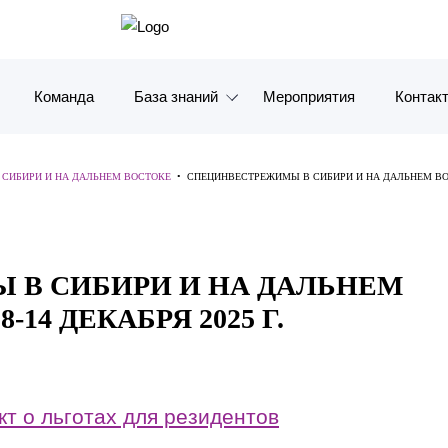
Команда
База знаний
Мероприятия
Контак
Обзоры
Москв
СИБИРИ И НА ДАЛЬНЕМ ВОСТОКЕ
•
СПЕЦИНВЕСТРЕЖИМЫ В СИБИРИ И НА ДАЛЬНЕМ ВОСТ
Алерты
Санкт-
Статьи и комментарии
Красно
В СИБИРИ И НА ДАЛЬНЕМ
Видео
Влади
14 ДЕКАБРЯ 2025 Г.
Книги
Татарс
Журналы
ОАЭ
т о льготах для резидентов
Антикризисный инфопортал
Корея