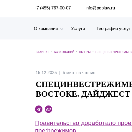
ПОИСК ПО САЙТУ
+7 (495) 767-00-07
info@pgplaw.ru
О компании
Услуги
География услуг
Знакомство с компанией
ГЛАВНАЯ
•
БАЗА ЗНАНИЙ
•
ОБЗОРЫ
•
СПЕЦИНВЕСТРЕЖИМЫ В 
География услуг
Наш опыт
15.12.2025
5 мин. на чтение
СПЕЦИНВЕСТРЕЖИМЫ 
Рейтинги, Награды, Цифры
ВОСТОКЕ. ДАЙДЖЕСТ 8-
Новости
Карьера
Правительство доработало проек
История компании
префрежимов