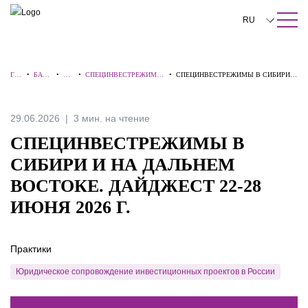
ПОИСК ПО САЙТУ
Закрыть
RU
English
ГЛ
•
БАЗА
•
ОБ
•
СПЕЦИНВЕСТРЕЖИМЫ
•
СПЕЦИНВЕСТРЕЖИМЫ В СИБИРИ И
中文
АВ
ЗНАН
ЗО
В СИБИРИ И НА
НА ДАЛЬНЕМ ВОСТОКЕ.
НА
ИЙ
РЫ
ДАЛЬНЕМ ВОСТОКЕ
ДАЙДЖЕСТ 22-28 ИЮНЯ 2026 Г.
Я
한국어
29.06.2026
3 мин. на чтение
Deutsch
СПЕЦИНВЕСТРЕЖИМЫ В
Italiano
СИБИРИ И НА ДАЛЬНЕМ
ВОСТОКЕ. ДАЙДЖЕСТ 22-28
Español
ИЮНЯ 2026 Г.
Français
日本語
Практики
Português
Юридическое сопровождение инвестиционных проектов в России
Türkçe