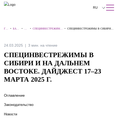
ПОИСК ПО САЙТУ
Закрыть
RU
English
ГЛ
•
БАЗА
•
ОБ
•
СПЕЦИНВЕСТРЕЖИМЫ
•
СПЕЦИНВЕСТРЕЖИМЫ В СИБИРИ И
中文
АВ
ЗНАН
ЗО
В СИБИРИ И НА
НА ДАЛЬНЕМ ВОСТОКЕ. ДАЙДЖЕСТ
НА
ИЙ
РЫ
ДАЛЬНЕМ ВОСТОКЕ
17–23 МАРТА 2025 Г.
Я
한국어
24.03.2025
3 мин. на чтение
Deutsch
СПЕЦИНВЕСТРЕЖИМЫ В
Italiano
СИБИРИ И НА ДАЛЬНЕМ
ВОСТОКЕ. ДАЙДЖЕСТ 17–23
Español
МАРТА 2025 Г.
Français
日本語
Оглавление
Português
Законодательство
Türkçe
Новости