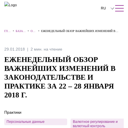
ПОИСК ПО САЙТУ
Закрыть
RU
English
ГЛА
•
БАЗА
•
ОБЗ
•
ЕЖЕНЕДЕЛЬНЫЙ ОБЗОР ВАЖНЕЙШИХ ИЗМЕНЕНИЙ В
中文
ВНА
ЗНАНИ
ОР
ЗАКОНОДАТЕЛЬСТВЕ И ПРАКТИКЕ ЗА 22 – 28 ЯНВАРЯ 2018
Я
Й
Ы
Г.
한국어
29.01.2018
2 мин. на чтение
Deutsch
ЕЖЕНЕДЕЛЬНЫЙ ОБЗОР
Italiano
ВАЖНЕЙШИХ ИЗМЕНЕНИЙ В
ЗАКОНОДАТЕЛЬСТВЕ И
Español
ПРАКТИКЕ ЗА 22 – 28 ЯНВАРЯ
Français
2018 Г.
日本語
Português
Практики
Türkçe
Персональные данные
Валютное регулирование и
валютный контроль