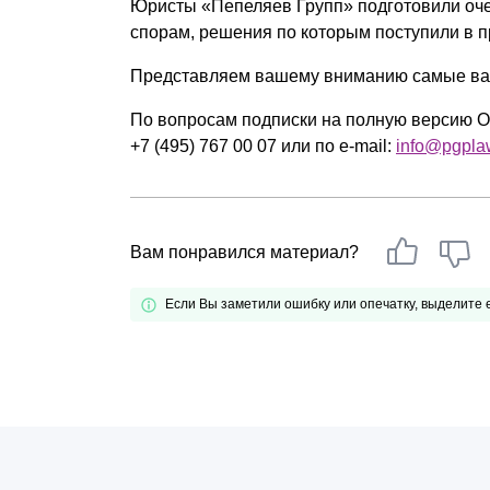
Юристы «Пепеляев Групп» подготовили оче
Почему «Пепеляев Групп»?
спорам, решения по которым поступили в п
Обращение Управляющего
Представляем вашему вниманию самые важ
Партнера
По вопросам подписки на полную версию Об
+7 (495) 767 00 07 или по e-mail:
info@pgpla
Социальная
ответственность
Вам понравился материал?
Если Вы заметили ошибку или опечатку, выделите