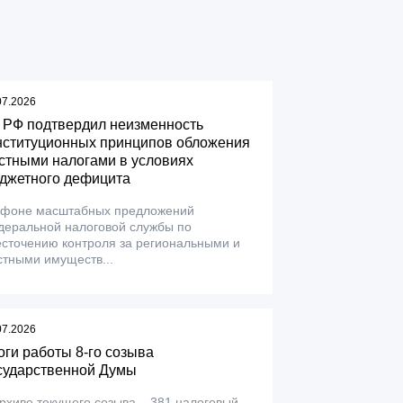
07.2026
 РФ подтвердил неизменность
нституционных принципов обложения
стными налогами в условиях
джетного дефицита
 фоне масштабных предложений
деральной налоговой службы по
сточению контроля за региональными и
тными имуществ...
07.2026
оги работы 8-го созыва
сударственной Думы
рхиве текущего созыва – 381 налоговый