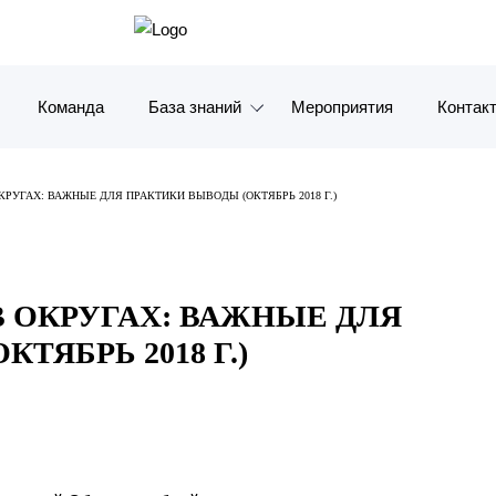
Команда
База знаний
Мероприятия
Контак
Обзоры
Москв
РУГАХ: ВАЖНЫЕ ДЛЯ ПРАКТИКИ ВЫВОДЫ (ОКТЯБРЬ 2018 Г.)
Алерты
Санкт-
Статьи и комментарии
Красно
 ОКРУГАХ: ВАЖНЫЕ ДЛЯ
Видео
Влади
ТЯБРЬ 2018 Г.)
Книги
Татарс
Журналы
ОАЭ
Антикризисный инфопортал
Корея