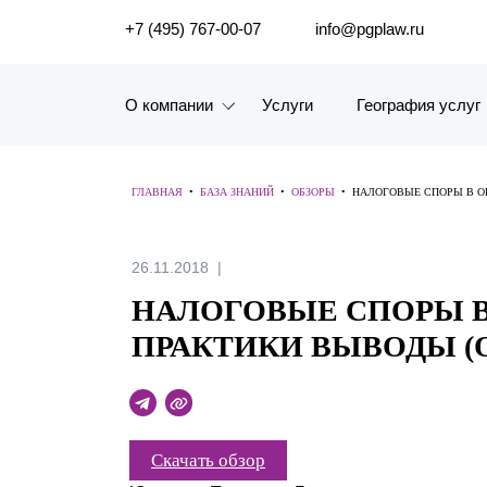
ПОИСК ПО САЙТУ
+7 (495) 767-00-07
info@pgplaw.ru
О компании
Услуги
География услуг
Знакомство с компанией
ГЛАВНАЯ
•
БАЗА ЗНАНИЙ
•
ОБЗОРЫ
•
НАЛОГОВЫЕ СПОРЫ В ОК
География услуг
Наш опыт
26.11.2018
НАЛОГОВЫЕ СПОРЫ В
Рейтинги, Награды, Цифры
ПРАКТИКИ ВЫВОДЫ (ОК
Новости
Карьера
Скачать обзор
История компании