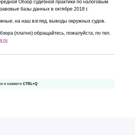
редной Обзор судебной практики по налоговым
Презентации экспертов
Китай
равовые базы данных в октябре 2018 г.
Брошюры
ные, на наш взгляд, выводы окружных судов.
зора (платно) обращайтесь, пожалуйста, по тел.
w.ru
 ее и нажмите
CTRL+Q