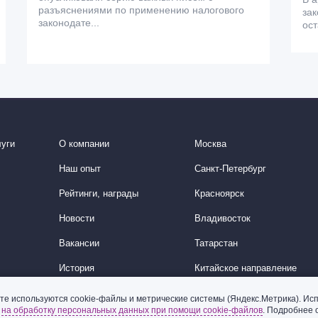
разъяснениями по применению налогового
зак
законодате...
ос
уги
О компании
Москва
Наш опыт
Санкт-Петербург
Рейтинги, награды
Красноярск
Новости
Владивосток
Вакансии
Татарстан
История
Китайское направление
Корейское направление
те используются cookie-файлы и метрические системы (Яндекс.Метрика). Исп
ь
на обработку персональных данных при помощи cookie-файлов
. Подробнее 