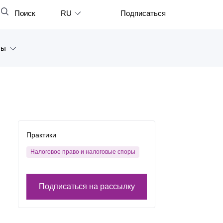
Поиск
RU
Подписаться
Закрыть
English
ты
中文
한국어
а
Deutsch
Петербург
Italiano
ярск
Español
Практики
восток
Français
Налоговое право и налоговые споры
тан
日本語
Подписаться на рассылку
Português
Türkçe