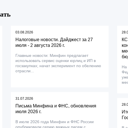
ать
03.08.2026
28.
Налоговые новости. Дайджест за 27
КС
июля - 2 августа 2026 г.
ко
ме
Главные новости: Минфин предлагает
бю
использовать сервис оценки юрлиц и ИП в
госзакупках; начат эксперимент по обелению
На
отрасли...
Фе
уже
мес
31.07.2026
28.
Письма Минфина и ФНС, обновления
июля 2026 г.
Ит
Го
В июле 2026 года Минфин и ФНС России
опубликовали серию важных писем с
В а